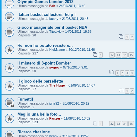
Olympic Games London 2012
Ultimo messaggio da
Fab
«
24/04/2011, 13:40
italian basket collectors, help !
Ultimo messaggio da
kusky
«
21/03/2011, 20:43
Gioco manageriale per il basket NBA
Ultimo messaggio da
TitoLivio
«
14/01/2011, 19:38
Risposte:
20
1
2
Re: non ho potuto resistere...
Ultimo messaggio da
NickName
«
30/12/2010, 11:46
Risposte:
217
1
12
13
14
15
…
Il mistero di 3-point Bomber
Ultimo messaggio da
sygno
«
07/10/2010, 9:01
Risposte:
50
1
2
3
4
Il gioco delle barzellette
Ultimo messaggio da
The Huge
«
01/09/2010, 14:07
Risposte:
27
1
2
Fumetti!
Ultimo messaggio da
igna92
«
26/08/2010, 20:12
Risposte:
2
Meglio una bella foto...
Ultimo messaggio da
Panzer
«
11/08/2010, 13:52
Risposte:
523
1
32
33
34
35
…
Ricerca citazione
Ultimo messaggio da
benny
«
31/07/2010, 19:57