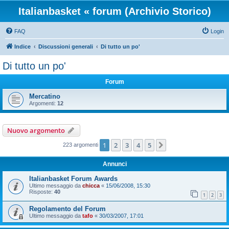
Italianbasket « forum (Archivio Storico)
FAQ
Login
Indice
Discussioni generali
Di tutto un po'
Di tutto un po'
Forum
Mercatino
Argomenti:
12
Nuovo argomento
1
2
3
4
5
Prossimo
223 argomenti
Annunci
Italianbasket Forum Awards
Ultimo messaggio da
chicca
«
15/06/2008, 15:30
Risposte:
40
1
2
3
Regolamento del Forum
Ultimo messaggio da
tafo
«
30/03/2007, 17:01