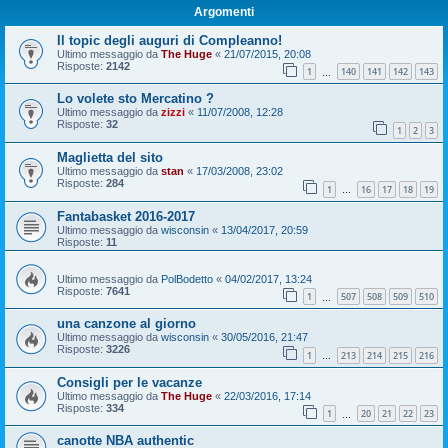
Argomenti
Il topic degli auguri di Compleanno!
Ultimo messaggio da
The Huge
«
21/07/2015, 20:08
Risposte:
2142
1
140
141
142
143
…
Lo volete sto Mercatino ?
Ultimo messaggio da
zizzi
«
11/07/2008, 12:28
Risposte:
32
1
2
3
Maglietta del sito
Ultimo messaggio da
stan
«
17/03/2008, 23:02
Risposte:
284
1
16
17
18
19
…
Fantabasket 2016-2017
Ultimo messaggio da
wisconsin
«
13/04/2017, 20:59
Risposte:
11
Ultimo messaggio da
PolBodetto
«
04/02/2017, 13:24
Risposte:
7641
1
507
508
509
510
…
una canzone al giorno
Ultimo messaggio da
wisconsin
«
30/05/2016, 21:47
Risposte:
3226
1
213
214
215
216
…
Consigli per le vacanze
Ultimo messaggio da
The Huge
«
22/03/2016, 17:14
Risposte:
334
1
20
21
22
23
…
canotte NBA authentic