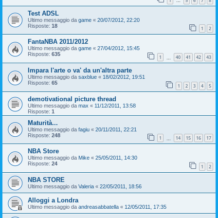
1
5
6
7
8
…
Test ADSL
Ultimo messaggio da
game
«
20/07/2012, 22:20
Risposte:
18
1
2
FantaNBA 2011/2012
Ultimo messaggio da
game
«
27/04/2012, 15:45
Risposte:
635
1
40
41
42
43
…
Impara l'arte o va' da un'altra parte
Ultimo messaggio da
saxblue
«
18/02/2012, 19:51
Risposte:
65
1
2
3
4
5
demotivational picture thread
Ultimo messaggio da
max
«
11/12/2011, 13:58
Risposte:
1
Maturità...
Ultimo messaggio da
fagiu
«
20/11/2011, 22:21
Risposte:
248
1
14
15
16
17
…
NBA Store
Ultimo messaggio da
Mike
«
25/05/2011, 14:30
Risposte:
24
1
2
NBA STORE
Ultimo messaggio da
Valeria
«
22/05/2011, 18:56
Alloggi a Londra
Ultimo messaggio da
andreasabbatella
«
12/05/2011, 17:35