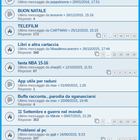
Ultimo messaggio da
peppekioma
«
20/01/2016, 17:51
BUON NATALE
Ultimo messaggio da
teoserio
«
26/12/2015, 15:16
Risposte:
4
TELEFILM
Ultimo messaggio da
CARTMAN
«
25/12/2015, 15:15
Risposte:
173
1
9
10
11
12
…
Libri e altra cartaccia
Ultimo messaggio da
Nbaultimocanestro
«
26/10/2015, 17:44
Risposte:
368
1
22
23
24
25
…
fanta NBA 15-16
Ultimo messaggio da
shaq91
«
12/10/2015, 11:51
Risposte:
67
1
2
3
4
5
App utile per raduni
Ultimo messaggio da
max
«
01/09/2015, 1:26
Risposte:
1
Buffa racconta...parodia da sganasciarsi
Ultimo messaggio da
max
«
20/08/2015, 19:46
Risposte:
4
11 Settembre e guerre nel mondo
Ultimo messaggio da
Mikele
«
09/07/2015, 21:28
Risposte:
353
1
21
22
23
24
…
Problemi al pc
Ultimo messaggio da
gigli
«
16/06/2015, 9:23
Risposte:
107