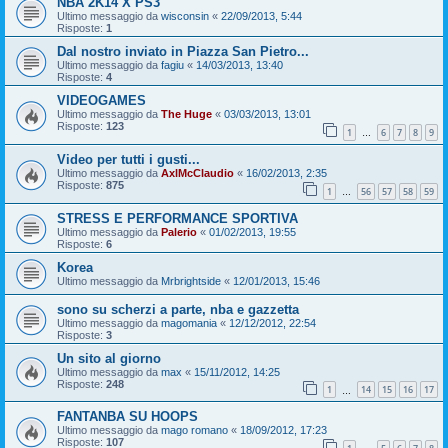
NBA 2K14 X PS3
Ultimo messaggio da
wisconsin
«
22/09/2013, 5:44
Risposte:
1
Dal nostro inviato in Piazza San Pietro...
Ultimo messaggio da
fagiu
«
14/03/2013, 13:40
Risposte:
4
VIDEOGAMES
Ultimo messaggio da
The Huge
«
03/03/2013, 13:01
Risposte:
123
1
6
7
8
9
…
Video per tutti i gusti...
Ultimo messaggio da
AxlMcClaudio
«
16/02/2013, 2:35
Risposte:
875
1
56
57
58
59
…
STRESS E PERFORMANCE SPORTIVA
Ultimo messaggio da
Palerio
«
01/02/2013, 19:55
Risposte:
6
Korea
Ultimo messaggio da
Mrbrightside
«
12/01/2013, 15:46
sono su scherzi a parte, nba e gazzetta
Ultimo messaggio da
magomania
«
12/12/2012, 22:54
Risposte:
3
Un sito al giorno
Ultimo messaggio da
max
«
15/11/2012, 14:25
Risposte:
248
1
14
15
16
17
…
FANTANBA SU HOOPS
Ultimo messaggio da
mago romano
«
18/09/2012, 17:23
Risposte:
107