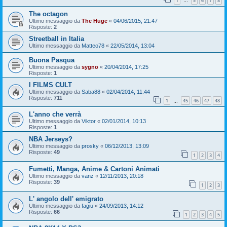
1
5
6
7
8
…
The octagon
Ultimo messaggio da
The Huge
«
04/06/2015, 21:47
Risposte:
2
Streetball in Italia
Ultimo messaggio da
Matteo78
«
22/05/2014, 13:04
Buona Pasqua
Ultimo messaggio da
sygno
«
20/04/2014, 17:25
Risposte:
1
I FILMS CULT
Ultimo messaggio da
Saba88
«
02/04/2014, 11:44
Risposte:
711
1
45
46
47
48
…
L'anno che verrà
Ultimo messaggio da
Viktor
«
02/01/2014, 10:13
Risposte:
1
NBA Jerseys?
Ultimo messaggio da
prosky
«
06/12/2013, 13:09
Risposte:
49
1
2
3
4
Fumetti, Manga, Anime & Cartoni Animati
Ultimo messaggio da
vanz
«
12/11/2013, 20:18
Risposte:
39
1
2
3
L' angolo dell' emigrato
Ultimo messaggio da
fagiu
«
24/09/2013, 14:12
Risposte:
66
1
2
3
4
5