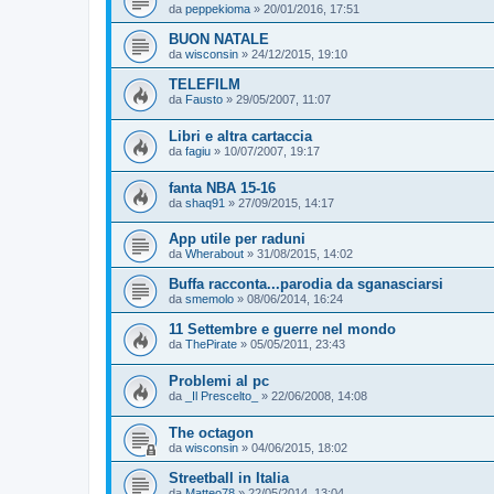
da
peppekioma
»
20/01/2016, 17:51
BUON NATALE
da
wisconsin
»
24/12/2015, 19:10
TELEFILM
da
Fausto
»
29/05/2007, 11:07
Libri e altra cartaccia
da
fagiu
»
10/07/2007, 19:17
fanta NBA 15-16
da
shaq91
»
27/09/2015, 14:17
App utile per raduni
da
Wherabout
»
31/08/2015, 14:02
Buffa racconta...parodia da sganasciarsi
da
smemolo
»
08/06/2014, 16:24
11 Settembre e guerre nel mondo
da
ThePirate
»
05/05/2011, 23:43
Problemi al pc
da
_Il Prescelto_
»
22/06/2008, 14:08
The octagon
da
wisconsin
»
04/06/2015, 18:02
Streetball in Italia
da
Matteo78
»
22/05/2014, 13:04