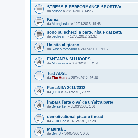
STRESS E PERFORMANCE SPORTIVA
da
pallone
»
28/01/2013, 14:25
Korea
da
Mrbrightside
»
12/01/2013, 15:46
sono su scherzi a parte, nba e gazzetta
da
paolozam
»
12/08/2012, 22:32
Un sito al giorno
da
RossoPomodoro
»
21/05/2007, 19:15
FANTANBA SU HOOPS
da
Manocalda
»
05/09/2010, 12:51
Test ADSL
da
The Huge
»
28/04/2012, 16:30
FantaNBA 2011/2012
da
game
»
02/12/2011, 20:56
Impara l'arte o va' da un'altra parte
da
Berserker
»
05/03/2008, 1:01
demotivational picture thread
da
Guidus88
»
11/12/2011, 13:39
Maturità...
da
Beli_8
»
30/05/2007, 0:30