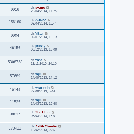
da
sygno
9916
20/04/2014, 17:25
da
Saba88
156189
02/04/2014, 11:44
da
Viktor
9984
02/01/2014, 10:13
da
prosky
48156
06/12/2013, 13:09
da
vanz
5308738
12/11/2013, 20:18
da
fagiu
57689
24/09/2013, 14:12
da
wisconsin
10149
22/09/2013, 5:44
da
fagiu
11525
14/03/2013, 13:40
da
The Huge
80027
03/03/2013, 13:01
da
AxlMcClaudio
173411
16/02/2013, 2:35