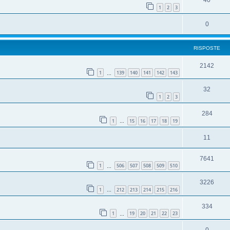
40
1
2
3
0
RISPOSTE
2142
1
139
140
141
142
143
…
32
1
2
3
284
1
15
16
17
18
19
…
11
7641
1
506
507
508
509
510
…
3226
1
212
213
214
215
216
…
334
1
19
20
21
22
23
…