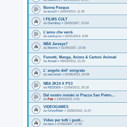
Buona Pasqua
da
luca10
»
20/04/2014, 11:30
I FILMS CULT
da
Danniboy
»
29/05/2007, 23:54
L'anno che verrà
da
santruzzo
»
02/01/2014, 9:58
NBA Jerseys?
da
Marero
»
01/09/2007, 15:56
Fumetti, Manga, Anime & Cartoni Animati
da
Arwain
»
09/03/2012, 21:20
L' angolo dell' emigrato
da
wisconsin
»
02/08/2013, 20:08
NBA 2K14 X PS3
da
REDDEN
»
21/09/2013, 20:18
Dal nostro inviato in Piazza San Pietro...
da
Fab
»
14/03/2013, 0:01
VIDEOGAMES
da
GhostRider
»
20/06/2010, 11:07
Video per tutti i gusti...
da
hero
»
07/06/2007, 17:50