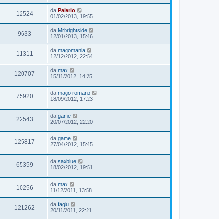
da
Palerio
12524
01/02/2013, 19:55
da
Mrbrightside
9633
12/01/2013, 15:46
da
magomania
11311
12/12/2012, 22:54
da
max
120707
15/11/2012, 14:25
da
mago romano
75920
18/09/2012, 17:23
da
game
22543
20/07/2012, 22:20
da
game
125817
27/04/2012, 15:45
da
saxblue
65359
18/02/2012, 19:51
da
max
10256
11/12/2011, 13:58
da
fagiu
121262
20/11/2011, 22:21