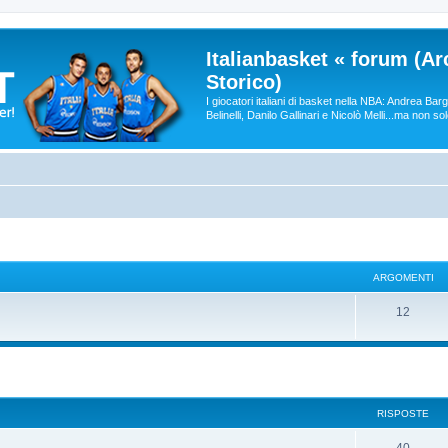
Italianbasket « forum (Ar
Storico)
I giocatori italiani di basket nella NBA: Andrea Ba
Belinelli, Danilo Gallinari e Nicolò Melli...ma non so
ARGOMENTI
12
RISPOSTE