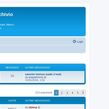
chivio
rgnani, Marco
lo
Login
MESSAGGI
ULTIMO MESSAGGIO
canotte iverson wade o'neal
18
V
da
peppekioma
e
21/01/2016, 1:52
d
i
u
l
1
2
3
4
5
Prossimo
223 argomenti
t
i
m
VISITE
ULTIMO MESSAGGIO
o
m
da
chicca