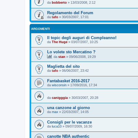
da
bobberto
»
13/03/2008, 2:12
Regolamento del Forum
da
tafo
»
30/03/2007, 17:01
ARGOMENTI
Il topic degli auguri di Compleanno!
da
The Huge
»
03/07/2007, 10:25
Lo volete sto Mercatino ?
da
stan
»
09/06/2008, 19:29
Maglietta del sito
da
tafo
»
06/06/2007, 23:42
Fantabasket 2016-2017
da
wisconsin
»
17/09/2016, 17:34
da
canigggia
»
30/03/2007, 20:28
una canzone al giorno
da
max
»
22/03/2007, 14:05
Consigli per le vacanze
da
luca10
»
09/07/2009, 16:30
canotte NBA authentic