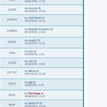
7501
20/01/2016, 17:51
da
teoserio
11890
26/12/2015, 15:16
da
CARTMAN
105064
25/12/2015, 15:15
da
Nbaultimocanestro
134665
26/10/2015, 17:44
da
shaq91
50542
12/10/2015, 11:51
da
max
7880
01/09/2015, 1:26
da
max
11643
20/08/2015, 19:46
da
Mikele
107767
09/07/2015, 21:28
da
gigli
75971
16/06/2015, 9:23
da
The Huge
8244
04/06/2015, 21:47
da
Matteo78
9604
22/05/2014, 13:04