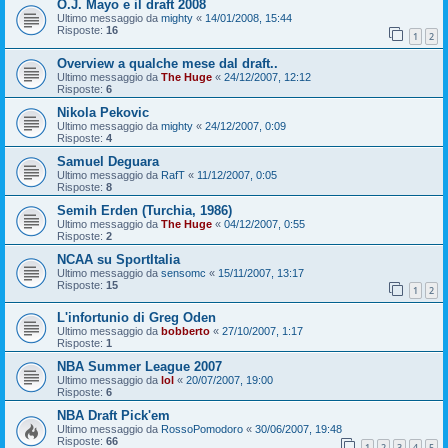
O.J. Mayo e il draft 2008
Ultimo messaggio da
mighty
«
14/01/2008, 15:44
Risposte:
16
1
2
Overview a qualche mese dal draft..
Ultimo messaggio da
The Huge
«
24/12/2007, 12:12
Risposte:
6
Nikola Pekovic
Ultimo messaggio da
mighty
«
24/12/2007, 0:09
Risposte:
4
Samuel Deguara
Ultimo messaggio da
RafT
«
11/12/2007, 0:05
Risposte:
8
Semih Erden (Turchia, 1986)
Ultimo messaggio da
The Huge
«
04/12/2007, 0:55
Risposte:
2
NCAA su SportItalia
Ultimo messaggio da
sensomc
«
15/11/2007, 13:17
Risposte:
15
1
2
L'infortunio di Greg Oden
Ultimo messaggio da
bobberto
«
27/10/2007, 1:17
Risposte:
1
NBA Summer League 2007
Ultimo messaggio da
lol
«
20/07/2007, 19:00
Risposte:
6
NBA Draft Pick'em
Ultimo messaggio da
RossoPomodoro
«
30/06/2007, 19:48
Risposte:
66
1
2
3
4
5