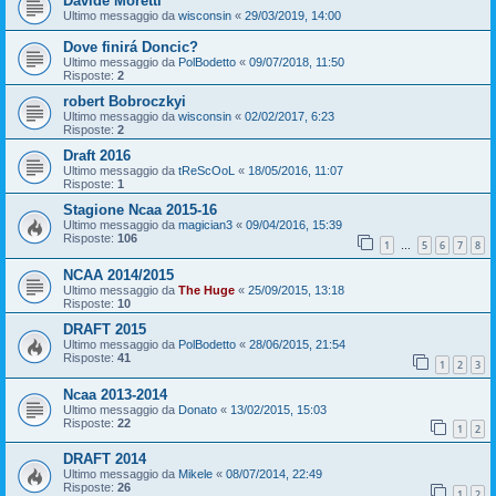
Davide Moretti
Ultimo messaggio da
wisconsin
«
29/03/2019, 14:00
Dove finirá Doncic?
Ultimo messaggio da
PolBodetto
«
09/07/2018, 11:50
Risposte:
2
robert Bobroczkyi
Ultimo messaggio da
wisconsin
«
02/02/2017, 6:23
Risposte:
2
Draft 2016
Ultimo messaggio da
tReScOoL
«
18/05/2016, 11:07
Risposte:
1
Stagione Ncaa 2015-16
Ultimo messaggio da
magician3
«
09/04/2016, 15:39
Risposte:
106
1
5
6
7
8
…
NCAA 2014/2015
Ultimo messaggio da
The Huge
«
25/09/2015, 13:18
Risposte:
10
DRAFT 2015
Ultimo messaggio da
PolBodetto
«
28/06/2015, 21:54
Risposte:
41
1
2
3
Ncaa 2013-2014
Ultimo messaggio da
Donato
«
13/02/2015, 15:03
Risposte:
22
1
2
DRAFT 2014
Ultimo messaggio da
Mikele
«
08/07/2014, 22:49
Risposte:
26
1
2