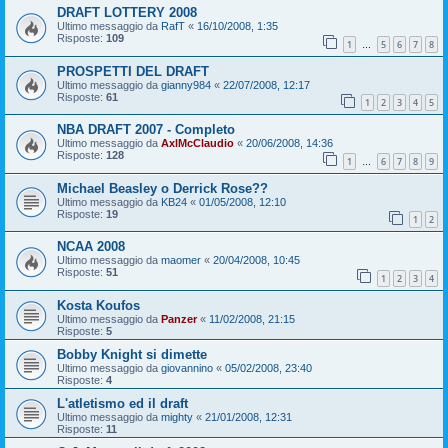
DRAFT LOTTERY 2008
Ultimo messaggio da
RafT
«
16/10/2008, 1:35
Risposte:
109
1
5
6
7
8
…
PROSPETTI DEL DRAFT
Ultimo messaggio da
gianny984
«
22/07/2008, 12:17
Risposte:
61
1
2
3
4
5
NBA DRAFT 2007 - Completo
Ultimo messaggio da
AxlMcClaudio
«
20/06/2008, 14:36
Risposte:
128
1
6
7
8
9
…
Michael Beasley o Derrick Rose??
Ultimo messaggio da
KB24
«
01/05/2008, 12:10
Risposte:
19
1
2
NCAA 2008
Ultimo messaggio da
maomer
«
20/04/2008, 10:45
Risposte:
51
1
2
3
4
Kosta Koufos
Ultimo messaggio da
Panzer
«
11/02/2008, 21:15
Risposte:
5
Bobby Knight si dimette
Ultimo messaggio da
giovannino
«
05/02/2008, 23:40
Risposte:
4
L'atletismo ed il draft
Ultimo messaggio da
mighty
«
21/01/2008, 12:31
Risposte:
11