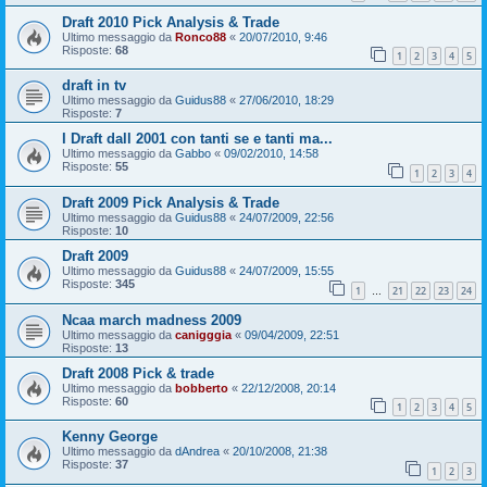
Draft 2010 Pick Analysis & Trade
Ultimo messaggio da
Ronco88
«
20/07/2010, 9:46
Risposte:
68
1
2
3
4
5
draft in tv
Ultimo messaggio da
Guidus88
«
27/06/2010, 18:29
Risposte:
7
I Draft dall 2001 con tanti se e tanti ma...
Ultimo messaggio da
Gabbo
«
09/02/2010, 14:58
Risposte:
55
1
2
3
4
Draft 2009 Pick Analysis & Trade
Ultimo messaggio da
Guidus88
«
24/07/2009, 22:56
Risposte:
10
Draft 2009
Ultimo messaggio da
Guidus88
«
24/07/2009, 15:55
Risposte:
345
1
21
22
23
24
…
Ncaa march madness 2009
Ultimo messaggio da
canigggia
«
09/04/2009, 22:51
Risposte:
13
Draft 2008 Pick & trade
Ultimo messaggio da
bobberto
«
22/12/2008, 20:14
Risposte:
60
1
2
3
4
5
Kenny George
Ultimo messaggio da
dAndrea
«
20/10/2008, 21:38
Risposte:
37
1
2
3