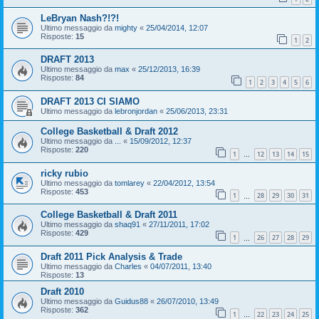
LeBryan Nash?!?!
Ultimo messaggio da
mighty
«
25/04/2014, 12:07
Risposte:
15
1
2
DRAFT 2013
Ultimo messaggio da
max
«
25/12/2013, 16:39
Risposte:
84
1
2
3
4
5
6
DRAFT 2013 CI SIAMO
Ultimo messaggio da
lebronjordan
«
25/06/2013, 23:31
College Basketball & Draft 2012
Ultimo messaggio da
...
«
15/09/2012, 12:37
Risposte:
220
1
12
13
14
15
…
ricky rubio
Ultimo messaggio da
tomlarey
«
22/04/2012, 13:54
Risposte:
453
1
28
29
30
31
…
College Basketball & Draft 2011
Ultimo messaggio da
shaq91
«
27/11/2011, 17:02
Risposte:
429
1
26
27
28
29
…
Draft 2011 Pick Analysis & Trade
Ultimo messaggio da
Charles
«
04/07/2011, 13:40
Risposte:
13
Draft 2010
Ultimo messaggio da
Guidus88
«
26/07/2010, 13:49
Risposte:
362
1
22
23
24
25
…