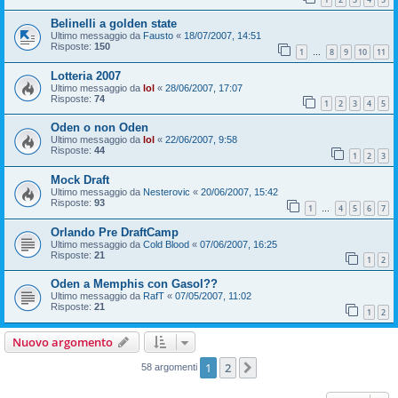
Belinelli a golden state
Ultimo messaggio da
Fausto
«
18/07/2007, 14:51
Risposte:
150
1
8
9
10
11
…
Lotteria 2007
Ultimo messaggio da
lol
«
28/06/2007, 17:07
Risposte:
74
1
2
3
4
5
Oden o non Oden
Ultimo messaggio da
lol
«
22/06/2007, 9:58
Risposte:
44
1
2
3
Mock Draft
Ultimo messaggio da
Nesterovic
«
20/06/2007, 15:42
Risposte:
93
1
4
5
6
7
…
Orlando Pre DraftCamp
Ultimo messaggio da
Cold Blood
«
07/06/2007, 16:25
Risposte:
21
1
2
Oden a Memphis con Gasol??
Ultimo messaggio da
RafT
«
07/05/2007, 11:02
Risposte:
21
1
2
Nuovo argomento
1
2
Prossimo
58 argomenti