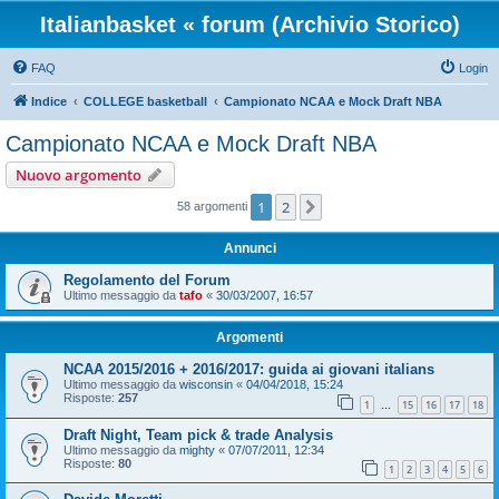
Italianbasket « forum (Archivio Storico)
FAQ
Login
Indice
COLLEGE basketball
Campionato NCAA e Mock Draft NBA
Campionato NCAA e Mock Draft NBA
Nuovo argomento
1
2
Prossimo
58 argomenti
Annunci
Regolamento del Forum
Ultimo messaggio da
tafo
«
30/03/2007, 16:57
Argomenti
NCAA 2015/2016 + 2016/2017: guida ai giovani italians
Ultimo messaggio da
wisconsin
«
04/04/2018, 15:24
Risposte:
257
1
15
16
17
18
…
Draft Night, Team pick & trade Analysis
Ultimo messaggio da
mighty
«
07/07/2011, 12:34
Risposte:
80
1
2
3
4
5
6