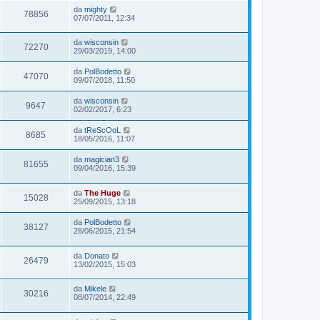
da
mighty
78856
07/07/2011, 12:34
da
wisconsin
72270
29/03/2019, 14:00
da
PolBodetto
47070
09/07/2018, 11:50
da
wisconsin
9647
02/02/2017, 6:23
da
tReScOoL
8685
18/05/2016, 11:07
da
magician3
81655
09/04/2016, 15:39
da
The Huge
15028
25/09/2015, 13:18
da
PolBodetto
38127
28/06/2015, 21:54
da
Donato
26479
13/02/2015, 15:03
da
Mikele
30216
08/07/2014, 22:49