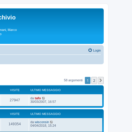
chivio
rgnani, Marco
lo
Login
1
2
Prossimo
58 argomenti
VISITE
ULTIMO MESSAGGIO
da
tafo
27947
30/03/2007, 16:57
VISITE
ULTIMO MESSAGGIO
da
wisconsin
149354
04/04/2018, 15:24