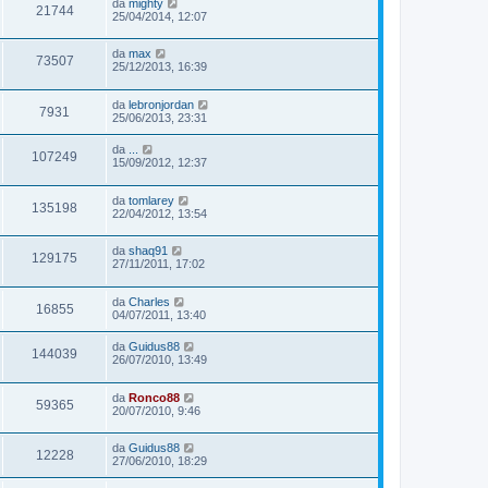
da
mighty
21744
25/04/2014, 12:07
da
max
73507
25/12/2013, 16:39
da
lebronjordan
7931
25/06/2013, 23:31
da
...
107249
15/09/2012, 12:37
da
tomlarey
135198
22/04/2012, 13:54
da
shaq91
129175
27/11/2011, 17:02
da
Charles
16855
04/07/2011, 13:40
da
Guidus88
144039
26/07/2010, 13:49
da
Ronco88
59365
20/07/2010, 9:46
da
Guidus88
12228
27/06/2010, 18:29