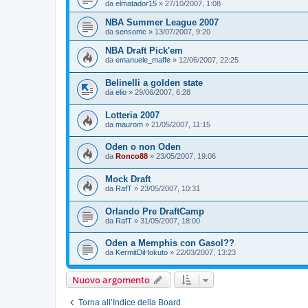
da
elmatador15
»
27/10/2007, 1:08
NBA Summer League 2007
da
sensomc
»
13/07/2007, 9:20
NBA Draft Pick'em
da
emanuele_maffe
»
12/06/2007, 22:25
Belinelli a golden state
da
elio
»
29/06/2007, 6:28
Lotteria 2007
da
maurom
»
21/05/2007, 11:15
Oden o non Oden
da
Ronco88
»
23/05/2007, 19:06
Mock Draft
da
RafT
»
23/05/2007, 10:31
Orlando Pre DraftCamp
da
RafT
»
31/05/2007, 18:00
Oden a Memphis con Gasol??
da
KermitDiHokuto
»
22/03/2007, 13:23
Nuovo argomento
Torna all’Indice della Board