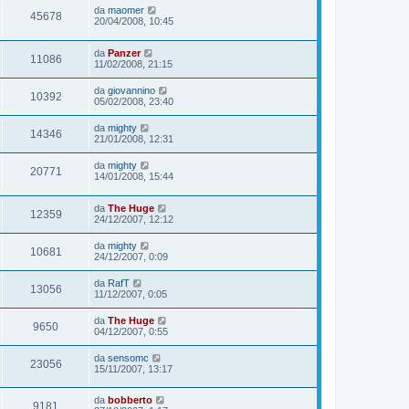
da
maomer
45678
20/04/2008, 10:45
da
Panzer
11086
11/02/2008, 21:15
da
giovannino
10392
05/02/2008, 23:40
da
mighty
14346
21/01/2008, 12:31
da
mighty
20771
14/01/2008, 15:44
da
The Huge
12359
24/12/2007, 12:12
da
mighty
10681
24/12/2007, 0:09
da
RafT
13056
11/12/2007, 0:05
da
The Huge
9650
04/12/2007, 0:55
da
sensomc
23056
15/11/2007, 13:17
da
bobberto
9181