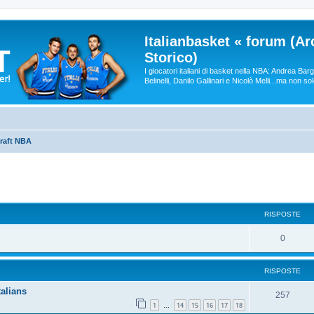
Italianbasket « forum (Ar
Storico)
I giocatori italiani di basket nella NBA: Andrea Ba
Belinelli, Danilo Gallinari e Nicolò Melli...ma non so
raft NBA
RISPOSTE
0
RISPOSTE
talians
257
1
14
15
16
17
18
…