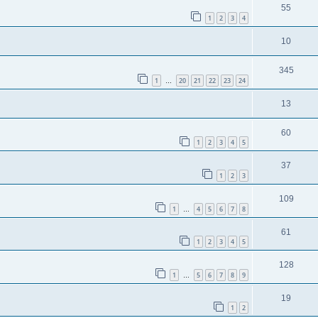
55
1
2
3
4
10
345
1
20
21
22
23
24
…
13
60
1
2
3
4
5
37
1
2
3
109
1
4
5
6
7
8
…
61
1
2
3
4
5
128
1
5
6
7
8
9
…
19
1
2