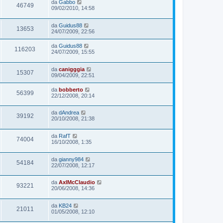
da
Gabbo
46749
09/02/2010, 14:58
da
Guidus88
13653
24/07/2009, 22:56
da
Guidus88
116203
24/07/2009, 15:55
da
canigggia
15307
09/04/2009, 22:51
da
bobberto
56399
22/12/2008, 20:14
da
dAndrea
39192
20/10/2008, 21:38
da
RafT
74004
16/10/2008, 1:35
da
gianny984
54184
22/07/2008, 12:17
da
AxlMcClaudio
93221
20/06/2008, 14:36
da
KB24
21011
01/05/2008, 12:10