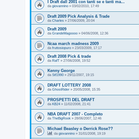
I Draft dall 2001 con tanti se e tanti ma...
da
giovannino
»
03/02/2010, 17:49
Draft 2009 Pick Analysis & Trade
da
Charles
»
27/06/2009, 20:04
Draft 2009
da
GrandeMagoooo
»
04/06/2008, 12:36
Ncaa march madness 2009
da
fruttosiopuro
»
23/03/2009, 17:17
Draft 2008 Pick & trade
da
RafT
»
27/06/2008, 19:52
Kenny George
da
Stf1990
»
29/11/2007, 19:15
DRAFT LOTTERY 2008
da
GhostRider
»
20/05/2008, 15:35
PROSPETTI DEL DRAFT
da
KB24
»
11/02/2008, 21:41
NBA DRAFT 2007 - Completo
da
TheBigRook
»
28/06/2007, 12:46
Michael Beasley o Derrick Rose??
da
giovannino
»
31/01/2008, 19:19