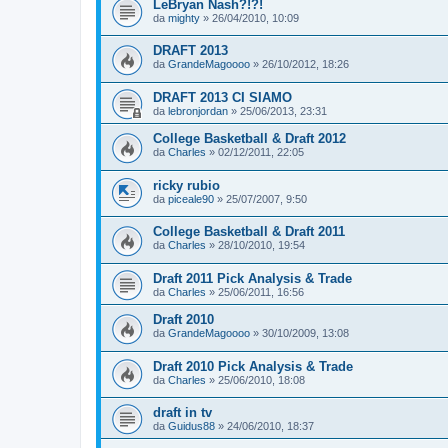
LeBryan Nash?!?!
da
mighty
»
26/04/2010, 10:09
DRAFT 2013
da
GrandeMagoooo
»
26/10/2012, 18:26
DRAFT 2013 CI SIAMO
da
lebronjordan
»
25/06/2013, 23:31
College Basketball & Draft 2012
da
Charles
»
02/12/2011, 22:05
ricky rubio
da
piceale90
»
25/07/2007, 9:50
College Basketball & Draft 2011
da
Charles
»
28/10/2010, 19:54
Draft 2011 Pick Analysis & Trade
da
Charles
»
25/06/2011, 16:56
Draft 2010
da
GrandeMagoooo
»
30/10/2009, 13:08
Draft 2010 Pick Analysis & Trade
da
Charles
»
25/06/2010, 18:08
draft in tv
da
Guidus88
»
24/06/2010, 18:37