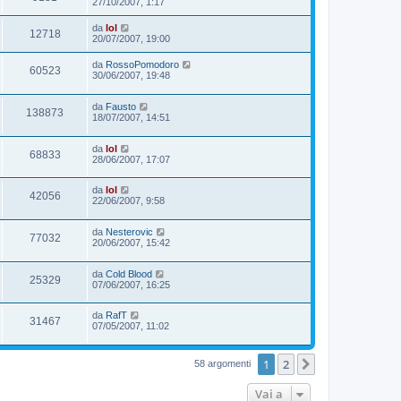
27/10/2007, 1:17
da
lol
12718
20/07/2007, 19:00
da
RossoPomodoro
60523
30/06/2007, 19:48
da
Fausto
138873
18/07/2007, 14:51
da
lol
68833
28/06/2007, 17:07
da
lol
42056
22/06/2007, 9:58
da
Nesterovic
77032
20/06/2007, 15:42
da
Cold Blood
25329
07/06/2007, 16:25
da
RafT
31467
07/05/2007, 11:02
1
2
Prossimo
58 argomenti
Vai a