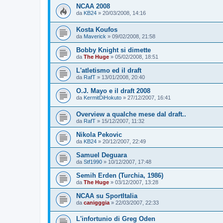
NCAA 2008
da
KB24
»
20/03/2008, 14:16
Kosta Koufos
da
Maverick
»
09/02/2008, 21:58
Bobby Knight si dimette
da
The Huge
»
05/02/2008, 18:51
L'atletismo ed il draft
da
RafT
»
13/01/2008, 20:40
O.J. Mayo e il draft 2008
da
KermitDiHokuto
»
27/12/2007, 16:41
Overview a qualche mese dal draft..
da
RafT
»
15/12/2007, 11:32
Nikola Pekovic
da
KB24
»
20/12/2007, 22:49
Samuel Deguara
da
Stf1990
»
10/12/2007, 17:48
Semih Erden (Turchia, 1986)
da
The Huge
»
03/12/2007, 13:28
NCAA su SportItalia
da
canigggia
»
22/03/2007, 22:33
L'infortunio di Greg Oden