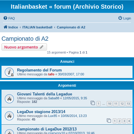
Italianbasket « forum (Archivio Storico)
FAQ
Login
Indice
ITALIAN basketball
Campionato di A2
Campionato di A2
Nuovo argomento
15 argomenti • Pagina
1
di
1
Annunci
Regolamento del Forum
Ultimo messaggio da
tafo
«
30/03/2007, 17:00
Argomenti
Giovani Talenti della Legadue
Ultimo messaggio da
Saba88
«
12/05/2015, 9:35
Risposte:
182
1
10
11
12
13
…
LegaDue stagione 2013/14
Ultimo messaggio da
Lux85
«
10/06/2014, 13:23
Risposte:
45
1
2
3
4
Campionato di LegaDue 2012/13
Ultimo messaggio da
crazycry10
«
07/10/2013, 16:46