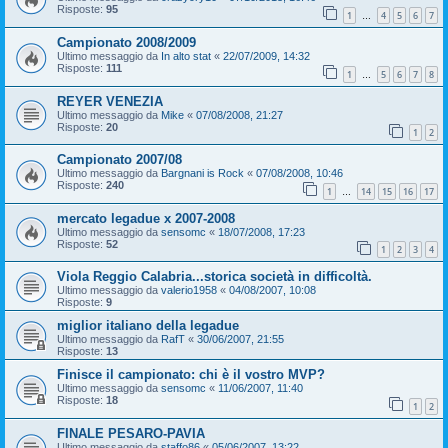
Risposte:
95
1
4
5
6
7
…
Campionato 2008/2009
Ultimo messaggio da
In alto stat
«
22/07/2009, 14:32
Risposte:
111
1
5
6
7
8
…
REYER VENEZIA
Ultimo messaggio da
Mike
«
07/08/2008, 21:27
Risposte:
20
1
2
Campionato 2007/08
Ultimo messaggio da
Bargnani is Rock
«
07/08/2008, 10:46
Risposte:
240
1
14
15
16
17
…
mercato legadue x 2007-2008
Ultimo messaggio da
sensomc
«
18/07/2008, 17:23
Risposte:
52
1
2
3
4
Viola Reggio Calabria...storica società in difficoltà.
Ultimo messaggio da
valerio1958
«
04/08/2007, 10:08
Risposte:
9
miglior italiano della legadue
Ultimo messaggio da
RafT
«
30/06/2007, 21:55
Risposte:
13
Finisce il campionato: chi è il vostro MVP?
Ultimo messaggio da
sensomc
«
11/06/2007, 11:40
Risposte:
18
1
2
FINALE PESARO-PAVIA
Ultimo messaggio da
staffo86
«
05/06/2007, 13:22