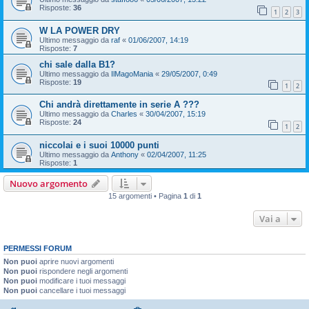
Risposte:
36
1
2
3
W LA POWER DRY
Ultimo messaggio da
raf
«
01/06/2007, 14:19
Risposte:
7
chi sale dalla B1?
Ultimo messaggio da
IlMagoMania
«
29/05/2007, 0:49
Risposte:
19
1
2
Chi andrà direttamente in serie A ???
Ultimo messaggio da
Charles
«
30/04/2007, 15:19
Risposte:
24
1
2
niccolai e i suoi 10000 punti
Ultimo messaggio da
Anthony
«
02/04/2007, 11:25
Risposte:
1
Nuovo argomento
15 argomenti • Pagina
1
di
1
Vai a
PERMESSI FORUM
Non puoi
aprire nuovi argomenti
Non puoi
rispondere negli argomenti
Non puoi
modificare i tuoi messaggi
Non puoi
cancellare i tuoi messaggi