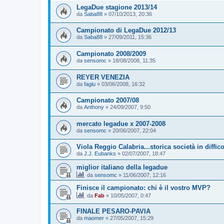
LegaDue stagione 2013/14
da
Saba88
»
07/10/2013, 20:36
Campionato di LegaDue 2012/13
da
Saba88
»
27/09/2011, 15:36
Campionato 2008/2009
da
sensomc
»
18/08/2008, 11:35
REYER VENEZIA
da
fagiu
»
03/06/2008, 16:32
Campionato 2007/08
da
Anthony
»
24/09/2007, 9:50
mercato legadue x 2007-2008
da
sensomc
»
20/06/2007, 22:04
Viola Reggio Calabria...storica società in diffico
da
J.J. Eubanks
»
02/07/2007, 18:47
miglior italiano della legadue
da
sensomc
»
11/06/2007, 12:16
Finisce il campionato: chi è il vostro MVP?
da
Fab
»
10/05/2007, 0:47
FINALE PESARO-PAVIA
da
maomer
»
27/05/2007, 15:29