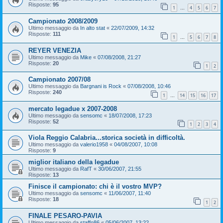
Risposte:
95
1
4
5
6
7
…
Campionato 2008/2009
Ultimo messaggio da
In alto stat
«
22/07/2009, 14:32
Risposte:
111
1
5
6
7
8
…
REYER VENEZIA
Ultimo messaggio da
Mike
«
07/08/2008, 21:27
Risposte:
20
1
2
Campionato 2007/08
Ultimo messaggio da
Bargnani is Rock
«
07/08/2008, 10:46
Risposte:
240
1
14
15
16
17
…
mercato legadue x 2007-2008
Ultimo messaggio da
sensomc
«
18/07/2008, 17:23
Risposte:
52
1
2
3
4
Viola Reggio Calabria...storica società in difficoltà.
Ultimo messaggio da
valerio1958
«
04/08/2007, 10:08
Risposte:
9
miglior italiano della legadue
Ultimo messaggio da
RafT
«
30/06/2007, 21:55
Risposte:
13
Finisce il campionato: chi è il vostro MVP?
Ultimo messaggio da
sensomc
«
11/06/2007, 11:40
Risposte:
18
1
2
FINALE PESARO-PAVIA
Ultimo messaggio da
staffo86
«
05/06/2007, 13:22