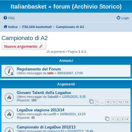
Italianbasket « forum (Archivio Storico)
FAQ
Login
Indice
ITALIAN basketball
Campionato di A2
Campionato di A2
Nuovo argomento
15 argomenti • Pagina
1
di
1
Annunci
Regolamento del Forum
Ultimo messaggio da
tafo
«
30/03/2007, 17:00
Argomenti
Giovani Talenti della Legadue
Ultimo messaggio da
Saba88
«
12/05/2015, 9:35
Risposte:
182
1
10
11
12
13
…
LegaDue stagione 2013/14
Ultimo messaggio da
Lux85
«
10/06/2014, 13:23
Risposte:
45
1
2
3
4
Campionato di LegaDue 2012/13
Ultimo messaggio da
crazycry10
«
07/10/2013, 16:46