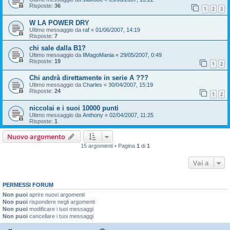
Risposte:
36
1
2
3
W LA POWER DRY
Ultimo messaggio da
raf
«
01/06/2007, 14:19
Risposte:
7
chi sale dalla B1?
Ultimo messaggio da
IlMagoMania
«
29/05/2007, 0:49
Risposte:
19
1
2
Chi andrà direttamente in serie A ???
Ultimo messaggio da
Charles
«
30/04/2007, 15:19
Risposte:
24
1
2
niccolai e i suoi 10000 punti
Ultimo messaggio da
Anthony
«
02/04/2007, 11:25
Risposte:
1
Nuovo argomento
15 argomenti • Pagina
1
di
1
Vai a
PERMESSI FORUM
Non puoi
aprire nuovi argomenti
Non puoi
rispondere negli argomenti
Non puoi
modificare i tuoi messaggi
Non puoi
cancellare i tuoi messaggi