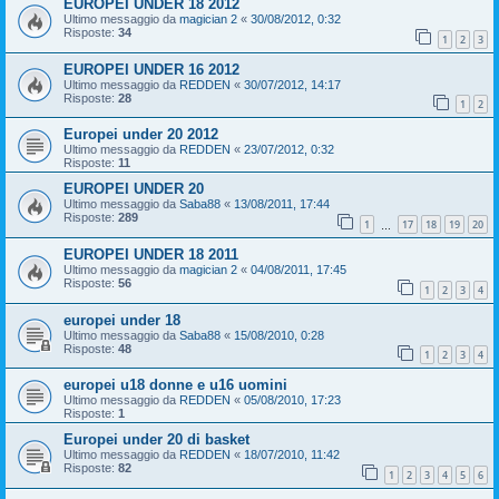
EUROPEI UNDER 18 2012
Ultimo messaggio da
magician 2
«
30/08/2012, 0:32
Risposte:
34
1
2
3
EUROPEI UNDER 16 2012
Ultimo messaggio da
REDDEN
«
30/07/2012, 14:17
Risposte:
28
1
2
Europei under 20 2012
Ultimo messaggio da
REDDEN
«
23/07/2012, 0:32
Risposte:
11
EUROPEI UNDER 20
Ultimo messaggio da
Saba88
«
13/08/2011, 17:44
Risposte:
289
1
17
18
19
20
…
EUROPEI UNDER 18 2011
Ultimo messaggio da
magician 2
«
04/08/2011, 17:45
Risposte:
56
1
2
3
4
europei under 18
Ultimo messaggio da
Saba88
«
15/08/2010, 0:28
Risposte:
48
1
2
3
4
europei u18 donne e u16 uomini
Ultimo messaggio da
REDDEN
«
05/08/2010, 17:23
Risposte:
1
Europei under 20 di basket
Ultimo messaggio da
REDDEN
«
18/07/2010, 11:42
Risposte:
82
1
2
3
4
5
6