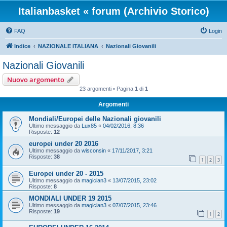
Italianbasket « forum (Archivio Storico)
FAQ
Login
Indice
NAZIONALE ITALIANA
Nazionali Giovanili
Nazionali Giovanili
Nuovo argomento
23 argomenti • Pagina
1
di
1
Argomenti
Mondiali/Europei delle Nazionali giovanili
Ultimo messaggio da
Lux85
«
04/02/2016, 8:36
Risposte:
12
europei under 20 2016
Ultimo messaggio da
wisconsin
«
17/11/2017, 3:21
Risposte:
38
1
2
3
Europei under 20 - 2015
Ultimo messaggio da
magician3
«
13/07/2015, 23:02
Risposte:
8
MONDIALI UNDER 19 2015
Ultimo messaggio da
magician3
«
07/07/2015, 23:46
Risposte:
19
1
2