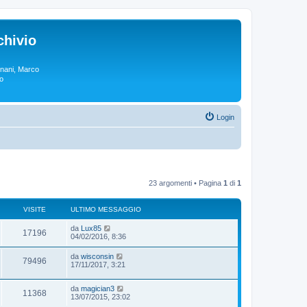
chivio
rgnani, Marco
lo
Login
23 argomenti • Pagina
1
di
1
VISITE
ULTIMO MESSAGGIO
da
Lux85
17196
04/02/2016, 8:36
da
wisconsin
79496
17/11/2017, 3:21
da
magician3
11368
13/07/2015, 23:02