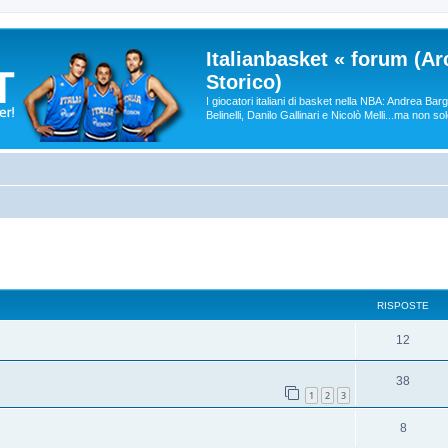
Italianbasket « forum (Ar
Storico)
I giocatori italiani di basket nella NBA: Andrea Ba
Belinelli, Danilo Gallinari e Nicolò Melli...ma non so
RISPOSTE
12
38
1
2
3
8