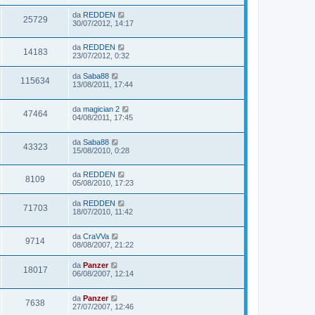
da
REDDEN
25729
30/07/2012, 14:17
da
REDDEN
14183
23/07/2012, 0:32
da
Saba88
115634
13/08/2011, 17:44
da
magician 2
47464
04/08/2011, 17:45
da
Saba88
43323
15/08/2010, 0:28
da
REDDEN
8109
05/08/2010, 17:23
da
REDDEN
71703
18/07/2010, 11:42
da
CraVVa
9714
08/08/2007, 21:22
da
Panzer
18017
06/08/2007, 12:14
da
Panzer
7638
27/07/2007, 12:46