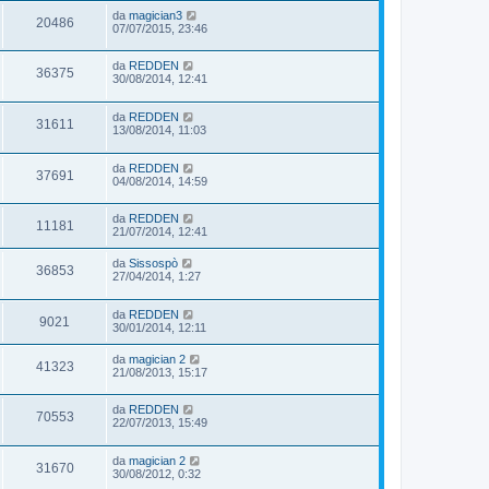
da
magician3
20486
07/07/2015, 23:46
da
REDDEN
36375
30/08/2014, 12:41
da
REDDEN
31611
13/08/2014, 11:03
da
REDDEN
37691
04/08/2014, 14:59
da
REDDEN
11181
21/07/2014, 12:41
da
Sissospò
36853
27/04/2014, 1:27
da
REDDEN
9021
30/01/2014, 12:11
da
magician 2
41323
21/08/2013, 15:17
da
REDDEN
70553
22/07/2013, 15:49
da
magician 2
31670
30/08/2012, 0:32