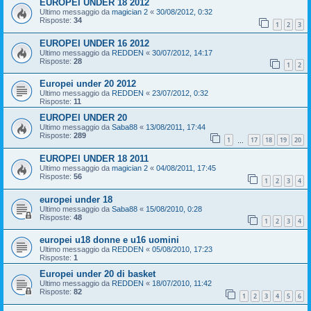
EUROPEI UNDER 18 2012
Ultimo messaggio da
magician 2
«
30/08/2012, 0:32
Risposte:
34
1
2
3
EUROPEI UNDER 16 2012
Ultimo messaggio da
REDDEN
«
30/07/2012, 14:17
Risposte:
28
1
2
Europei under 20 2012
Ultimo messaggio da
REDDEN
«
23/07/2012, 0:32
Risposte:
11
EUROPEI UNDER 20
Ultimo messaggio da
Saba88
«
13/08/2011, 17:44
Risposte:
289
1
17
18
19
20
…
EUROPEI UNDER 18 2011
Ultimo messaggio da
magician 2
«
04/08/2011, 17:45
Risposte:
56
1
2
3
4
europei under 18
Ultimo messaggio da
Saba88
«
15/08/2010, 0:28
Risposte:
48
1
2
3
4
europei u18 donne e u16 uomini
Ultimo messaggio da
REDDEN
«
05/08/2010, 17:23
Risposte:
1
Europei under 20 di basket
Ultimo messaggio da
REDDEN
«
18/07/2010, 11:42
Risposte:
82
1
2
3
4
5
6