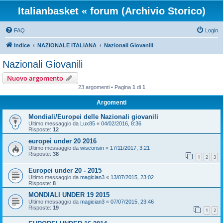
Italianbasket « forum (Archivio Storico)
FAQ
Login
Indice
NAZIONALE ITALIANA
Nazionali Giovanili
Nazionali Giovanili
Nuovo argomento
23 argomenti • Pagina
1
di
1
Argomenti
Mondiali/Europei delle Nazionali giovanili
Ultimo messaggio da
Lux85
«
04/02/2016, 8:36
Risposte:
12
europei under 20 2016
Ultimo messaggio da
wisconsin
«
17/11/2017, 3:21
Risposte:
38
1
2
3
Europei under 20 - 2015
Ultimo messaggio da
magician3
«
13/07/2015, 23:02
Risposte:
8
MONDIALI UNDER 19 2015
Ultimo messaggio da
magician3
«
07/07/2015, 23:46
Risposte:
19
1
2