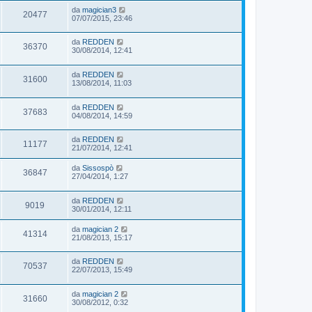
da
magician3
20477
07/07/2015, 23:46
da
REDDEN
36370
30/08/2014, 12:41
da
REDDEN
31600
13/08/2014, 11:03
da
REDDEN
37683
04/08/2014, 14:59
da
REDDEN
11177
21/07/2014, 12:41
da
Sissospò
36847
27/04/2014, 1:27
da
REDDEN
9019
30/01/2014, 12:11
da
magician 2
41314
21/08/2013, 15:17
da
REDDEN
70537
22/07/2013, 15:49
da
magician 2
31660
30/08/2012, 0:32