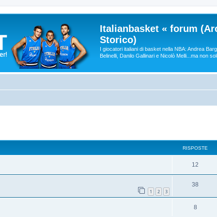
Italianbasket « forum (Ar
Storico)
I giocatori italiani di basket nella NBA: Andrea Ba
Belinelli, Danilo Gallinari e Nicolò Melli...ma non so
RISPOSTE
12
38
1
2
3
8