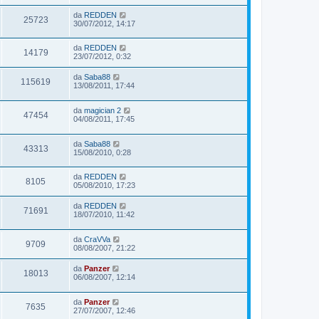
da
REDDEN
25723
30/07/2012, 14:17
da
REDDEN
14179
23/07/2012, 0:32
da
Saba88
115619
13/08/2011, 17:44
da
magician 2
47454
04/08/2011, 17:45
da
Saba88
43313
15/08/2010, 0:28
da
REDDEN
8105
05/08/2010, 17:23
da
REDDEN
71691
18/07/2010, 11:42
da
CraVVa
9709
08/08/2007, 21:22
da
Panzer
18013
06/08/2007, 12:14
da
Panzer
7635
27/07/2007, 12:46