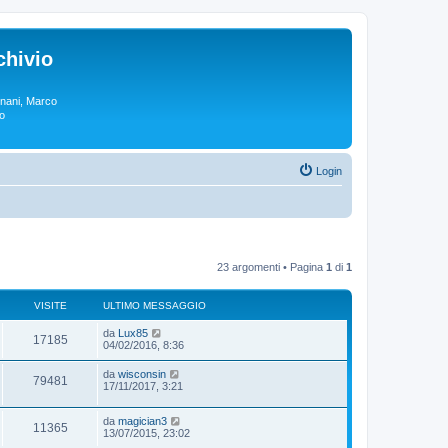
chivio
rgnani, Marco
lo
Login
23 argomenti • Pagina
1
di
1
VISITE
ULTIMO MESSAGGIO
da
Lux85
17185
04/02/2016, 8:36
da
wisconsin
79481
17/11/2017, 3:21
da
magician3
11365
13/07/2015, 23:02