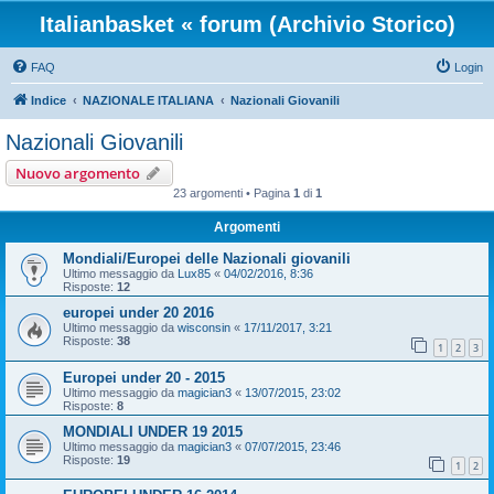
Italianbasket « forum (Archivio Storico)
FAQ
Login
Indice
NAZIONALE ITALIANA
Nazionali Giovanili
Nazionali Giovanili
Nuovo argomento
23 argomenti • Pagina
1
di
1
Argomenti
Mondiali/Europei delle Nazionali giovanili
Ultimo messaggio da
Lux85
«
04/02/2016, 8:36
Risposte:
12
europei under 20 2016
Ultimo messaggio da
wisconsin
«
17/11/2017, 3:21
Risposte:
38
1
2
3
Europei under 20 - 2015
Ultimo messaggio da
magician3
«
13/07/2015, 23:02
Risposte:
8
MONDIALI UNDER 19 2015
Ultimo messaggio da
magician3
«
07/07/2015, 23:46
Risposte:
19
1
2