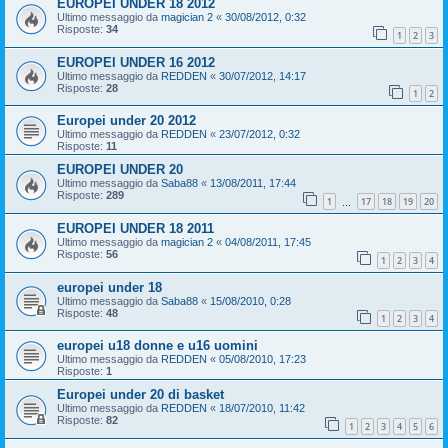
EUROPEI UNDER 18 2012
Ultimo messaggio da
magician 2
«
30/08/2012, 0:32
Risposte:
34
1
2
3
EUROPEI UNDER 16 2012
Ultimo messaggio da
REDDEN
«
30/07/2012, 14:17
Risposte:
28
1
2
Europei under 20 2012
Ultimo messaggio da
REDDEN
«
23/07/2012, 0:32
Risposte:
11
EUROPEI UNDER 20
Ultimo messaggio da
Saba88
«
13/08/2011, 17:44
Risposte:
289
1
17
18
19
20
…
EUROPEI UNDER 18 2011
Ultimo messaggio da
magician 2
«
04/08/2011, 17:45
Risposte:
56
1
2
3
4
europei under 18
Ultimo messaggio da
Saba88
«
15/08/2010, 0:28
Risposte:
48
1
2
3
4
europei u18 donne e u16 uomini
Ultimo messaggio da
REDDEN
«
05/08/2010, 17:23
Risposte:
1
Europei under 20 di basket
Ultimo messaggio da
REDDEN
«
18/07/2010, 11:42
Risposte:
82
1
2
3
4
5
6