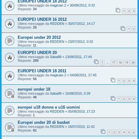
EUROPEI UNDER 18 2012
Ultimo messaggio da
magician 2
«
30/08/2012, 0:32
Risposte:
34
1
2
3
EUROPEI UNDER 16 2012
Ultimo messaggio da
REDDEN
«
30/07/2012, 14:17
Risposte:
28
1
2
Europei under 20 2012
Ultimo messaggio da
REDDEN
«
23/07/2012, 0:32
Risposte:
11
EUROPEI UNDER 20
Ultimo messaggio da
Saba88
«
13/08/2011, 17:44
Risposte:
289
1
17
18
19
20
…
EUROPEI UNDER 18 2011
Ultimo messaggio da
magician 2
«
04/08/2011, 17:45
Risposte:
56
1
2
3
4
europei under 18
Ultimo messaggio da
Saba88
«
15/08/2010, 0:28
Risposte:
48
1
2
3
4
europei u18 donne e u16 uomini
Ultimo messaggio da
REDDEN
«
05/08/2010, 17:23
Risposte:
1
Europei under 20 di basket
Ultimo messaggio da
REDDEN
«
18/07/2010, 11:42
Risposte:
82
1
2
3
4
5
6