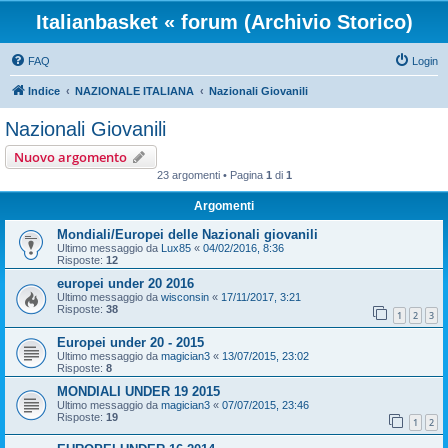
Italianbasket « forum (Archivio Storico)
FAQ
Login
Indice
NAZIONALE ITALIANA
Nazionali Giovanili
Nazionali Giovanili
Nuovo argomento
23 argomenti • Pagina
1
di
1
Argomenti
Mondiali/Europei delle Nazionali giovanili
Ultimo messaggio da
Lux85
«
04/02/2016, 8:36
Risposte:
12
europei under 20 2016
Ultimo messaggio da
wisconsin
«
17/11/2017, 3:21
Risposte:
38
1
2
3
Europei under 20 - 2015
Ultimo messaggio da
magician3
«
13/07/2015, 23:02
Risposte:
8
MONDIALI UNDER 19 2015
Ultimo messaggio da
magician3
«
07/07/2015, 23:46
Risposte:
19
1
2