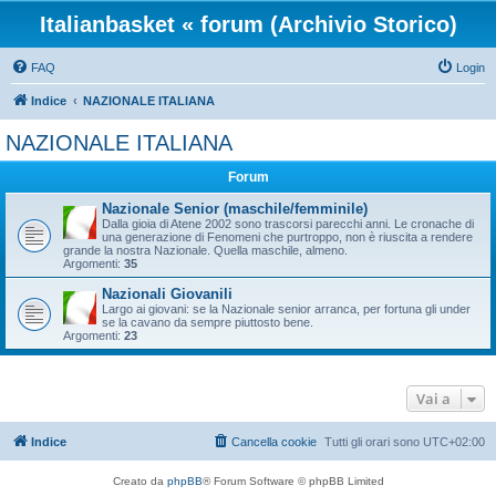
Italianbasket « forum (Archivio Storico)
FAQ
Login
Indice
NAZIONALE ITALIANA
NAZIONALE ITALIANA
Forum
Nazionale Senior (maschile/femminile)
Dalla gioia di Atene 2002 sono trascorsi parecchi anni. Le cronache di
una generazione di Fenomeni che purtroppo, non è riuscita a rendere
grande la nostra Nazionale. Quella maschile, almeno.
Argomenti:
35
Nazionali Giovanili
Largo ai giovani: se la Nazionale senior arranca, per fortuna gli under
se la cavano da sempre piuttosto bene.
Argomenti:
23
Vai a
Indice
Cancella cookie
Tutti gli orari sono
UTC+02:00
Creato da
phpBB
® Forum Software © phpBB Limited