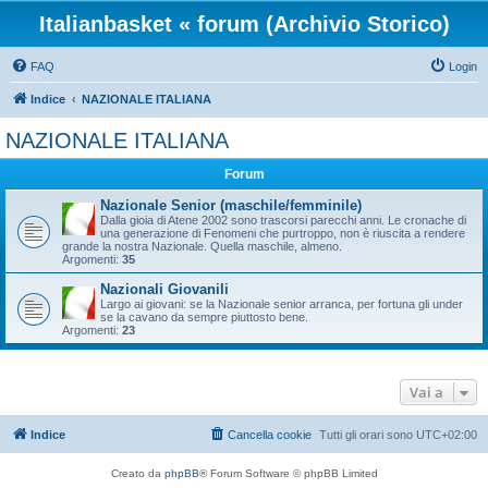
Italianbasket « forum (Archivio Storico)
FAQ
Login
Indice
NAZIONALE ITALIANA
NAZIONALE ITALIANA
Forum
Nazionale Senior (maschile/femminile)
Dalla gioia di Atene 2002 sono trascorsi parecchi anni. Le cronache di
una generazione di Fenomeni che purtroppo, non è riuscita a rendere
grande la nostra Nazionale. Quella maschile, almeno.
Argomenti:
35
Nazionali Giovanili
Largo ai giovani: se la Nazionale senior arranca, per fortuna gli under
se la cavano da sempre piuttosto bene.
Argomenti:
23
Vai a
Indice
Cancella cookie
Tutti gli orari sono
UTC+02:00
Creato da
phpBB
® Forum Software © phpBB Limited