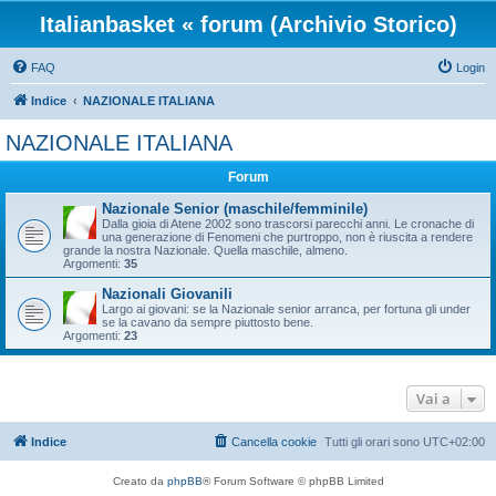
Italianbasket « forum (Archivio Storico)
FAQ
Login
Indice
NAZIONALE ITALIANA
NAZIONALE ITALIANA
Forum
Nazionale Senior (maschile/femminile)
Dalla gioia di Atene 2002 sono trascorsi parecchi anni. Le cronache di
una generazione di Fenomeni che purtroppo, non è riuscita a rendere
grande la nostra Nazionale. Quella maschile, almeno.
Argomenti:
35
Nazionali Giovanili
Largo ai giovani: se la Nazionale senior arranca, per fortuna gli under
se la cavano da sempre piuttosto bene.
Argomenti:
23
Vai a
Indice
Cancella cookie
Tutti gli orari sono
UTC+02:00
Creato da
phpBB
® Forum Software © phpBB Limited