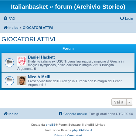
Italianbasket « forum (Archivio Storico)
FAQ
Login
Indice
GIOCATORI ATTIVI
GIOCATORI ATTIVI
Forum
Daniel Hackett
Il talento italiano ex USC Trojans laureatosi campione di Grecia in
maglia Olympiacos, a fine carriera in maglia Virtus Bologna.
Argomenti:
6
Nicolò Melli
Fresco vincitore dell'Eurolega in Turchia con la maglia del Fener
Argomenti:
4
Vai a
Indice
Cancella cookie
Tutti gli orari sono
UTC+02:00
Creato da
phpBB
® Forum Software © phpBB Limited
Traduzione Italiana
phpBB-Italia.it
Privacy
|
Condizioni