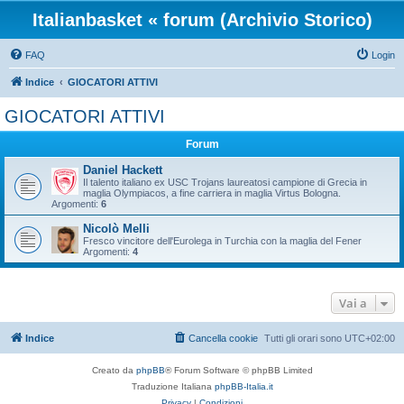
Italianbasket « forum (Archivio Storico)
FAQ
Login
Indice
GIOCATORI ATTIVI
GIOCATORI ATTIVI
Forum
Daniel Hackett
Il talento italiano ex USC Trojans laureatosi campione di Grecia in
maglia Olympiacos, a fine carriera in maglia Virtus Bologna.
Argomenti:
6
Nicolò Melli
Fresco vincitore dell'Eurolega in Turchia con la maglia del Fener
Argomenti:
4
Vai a
Indice
Cancella cookie
Tutti gli orari sono
UTC+02:00
Creato da
phpBB
® Forum Software © phpBB Limited
Traduzione Italiana
phpBB-Italia.it
Privacy
|
Condizioni