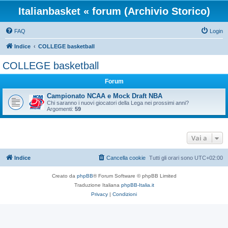
Italianbasket « forum (Archivio Storico)
FAQ
Login
Indice
COLLEGE basketball
COLLEGE basketball
Forum
Campionato NCAA e Mock Draft NBA
Chi saranno i nuovi giocatori della Lega nei prossimi anni?
Argomenti:
59
Vai a
Indice
Cancella cookie
Tutti gli orari sono
UTC+02:00
Creato da
phpBB
® Forum Software © phpBB Limited
Traduzione Italiana
phpBB-Italia.it
Privacy
|
Condizioni