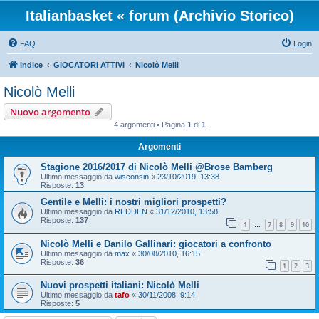
Italianbasket « forum (Archivio Storico)
FAQ
Login
Indice
GIOCATORI ATTIVI
Nicolò Melli
Nicolò Melli
Nuovo argomento
4 argomenti • Pagina
1
di
1
Argomenti
Stagione 2016/2017 di Nicolò Melli @Brose Bamberg
Ultimo messaggio da
wisconsin
«
23/10/2019, 13:38
Risposte:
13
Gentile e Melli: i nostri migliori prospetti?
Ultimo messaggio da
REDDEN
«
31/12/2010, 13:58
Risposte:
137
1
7
8
9
10
…
Nicolò Melli e Danilo Gallinari: giocatori a confronto
Ultimo messaggio da
max
«
30/08/2010, 16:15
Risposte:
36
1
2
3
Nuovi prospetti italiani: Nicolò Melli
Ultimo messaggio da
tafo
«
30/11/2008, 9:14
Risposte:
5