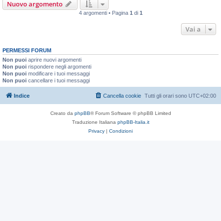
Nuovo argomento
4 argomenti • Pagina
1
di
1
Vai a
PERMESSI FORUM
Non puoi
aprire nuovi argomenti
Non puoi
rispondere negli argomenti
Non puoi
modificare i tuoi messaggi
Non puoi
cancellare i tuoi messaggi
Indice
Cancella cookie
Tutti gli orari sono
UTC+02:00
Creato da
phpBB
® Forum Software © phpBB Limited
Traduzione Italiana
phpBB-Italia.it
Privacy
|
Condizioni