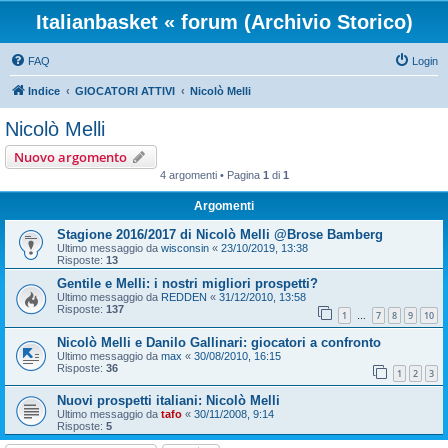
Italianbasket « forum (Archivio Storico)
FAQ
Login
Indice
GIOCATORI ATTIVI
Nicolò Melli
Nicolò Melli
Nuovo argomento
4 argomenti • Pagina
1
di
1
Argomenti
Stagione 2016/2017 di Nicolò Melli @Brose Bamberg
Ultimo messaggio da
wisconsin
«
23/10/2019, 13:38
Risposte:
13
Gentile e Melli: i nostri migliori prospetti?
Ultimo messaggio da
REDDEN
«
31/12/2010, 13:58
Risposte:
137
1
7
8
9
10
…
Nicolò Melli e Danilo Gallinari: giocatori a confronto
Ultimo messaggio da
max
«
30/08/2010, 16:15
Risposte:
36
1
2
3
Nuovi prospetti italiani: Nicolò Melli
Ultimo messaggio da
tafo
«
30/11/2008, 9:14
Risposte:
5