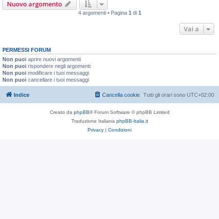
Nuovo argomento
4 argomenti • Pagina
1
di
1
Vai a
PERMESSI FORUM
Non puoi
aprire nuovi argomenti
Non puoi
rispondere negli argomenti
Non puoi
modificare i tuoi messaggi
Non puoi
cancellare i tuoi messaggi
Indice
Cancella cookie
Tutti gli orari sono
UTC+02:00
Creato da
phpBB
® Forum Software © phpBB Limited
Traduzione Italiana
phpBB-Italia.it
Privacy
|
Condizioni