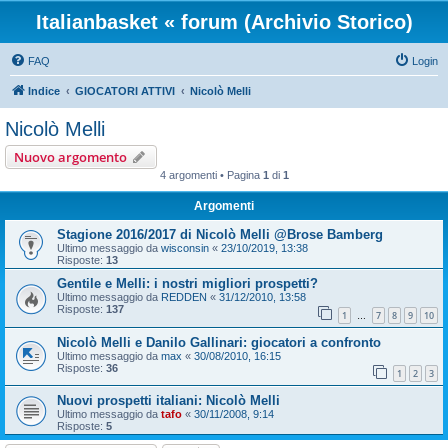
Italianbasket « forum (Archivio Storico)
FAQ
Login
Indice
GIOCATORI ATTIVI
Nicolò Melli
Nicolò Melli
Nuovo argomento
4 argomenti • Pagina
1
di
1
Argomenti
Stagione 2016/2017 di Nicolò Melli @Brose Bamberg
Ultimo messaggio da
wisconsin
«
23/10/2019, 13:38
Risposte:
13
Gentile e Melli: i nostri migliori prospetti?
Ultimo messaggio da
REDDEN
«
31/12/2010, 13:58
Risposte:
137
1
7
8
9
10
…
Nicolò Melli e Danilo Gallinari: giocatori a confronto
Ultimo messaggio da
max
«
30/08/2010, 16:15
Risposte:
36
1
2
3
Nuovi prospetti italiani: Nicolò Melli
Ultimo messaggio da
tafo
«
30/11/2008, 9:14
Risposte:
5