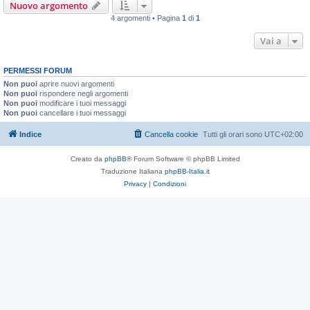
Nuovo argomento
4 argomenti • Pagina
1
di
1
Vai a
PERMESSI FORUM
Non puoi
aprire nuovi argomenti
Non puoi
rispondere negli argomenti
Non puoi
modificare i tuoi messaggi
Non puoi
cancellare i tuoi messaggi
Indice
Cancella cookie
Tutti gli orari sono
UTC+02:00
Creato da
phpBB
® Forum Software © phpBB Limited
Traduzione Italiana
phpBB-Italia.it
Privacy
|
Condizioni