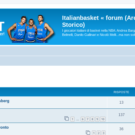
Italianbasket « forum (Ar
Storico)
I giocatori italiani di basket nella NBA: Andrea Ba
Belinelli, Danilo Gallinari e Nicolò Melli...ma non so
RISPOSTE
mberg
13
137
1
6
7
8
9
10
…
ronto
36
1
2
3