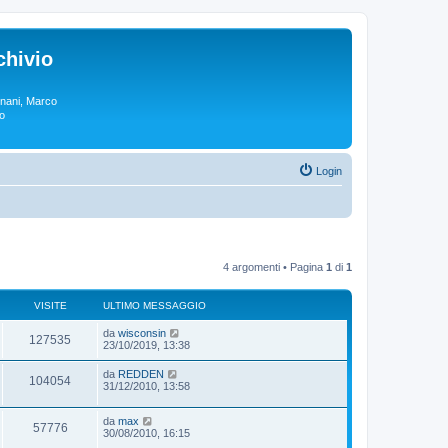
chivio
rgnani, Marco
lo
Login
4 argomenti • Pagina
1
di
1
VISITE
ULTIMO MESSAGGIO
da
wisconsin
127535
23/10/2019, 13:38
da
REDDEN
104054
31/12/2010, 13:58
da
max
57776
30/08/2010, 16:15