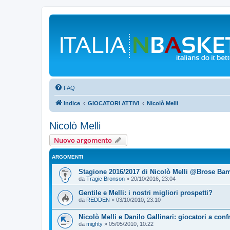
FAQ
Indice
GIOCATORI ATTIVI
Nicolò Melli
Nicolò Melli
Nuovo argomento
ARGOMENTI
Stagione 2016/2017 di Nicolò Melli @Brose Ba
da
Tragic Bronson
»
20/10/2016, 23:04
Gentile e Melli: i nostri migliori prospetti?
da
REDDEN
»
03/10/2010, 23:10
Nicolò Melli e Danilo Gallinari: giocatori a conf
da
mighty
»
05/05/2010, 10:22