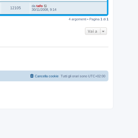
da
tafo
12105
30/11/2008, 9:14
4 argomenti • Pagina
1
di
1
Vai a
Cancella cookie
Tutti gli orari sono
UTC+02:00