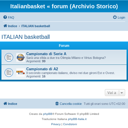
Italianbasket « forum (Archivio Storico)
FAQ
Login
Indice
ITALIAN basketball
ITALIAN basketball
Forum
Campionato di Serie A
Sarà una sfida a due tra Olimpia MIlano e Virtus Bologna?
Argomenti:
99
Campionato di A2
Il secondo campionato italiano, diviso nei due gironi Est e Ovest.
Argomenti:
16
Vai a
Indice
Cancella cookie
Tutti gli orari sono
UTC+02:00
Creato da
phpBB
® Forum Software © phpBB Limited
Traduzione Italiana
phpBB-Italia.it
Privacy
|
Condizioni