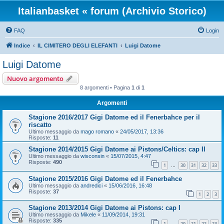
Italianbasket « forum (Archivio Storico)
FAQ
Login
Indice
IL CIMITERO DEGLI ELEFANTI
Luigi Datome
Luigi Datome
Nuovo argomento
8 argomenti • Pagina
1
di
1
Argomenti
Stagione 2016/2017 Gigi Datome ed il Fenerbahce per il
riscatto
Ultimo messaggio da
mago romano
«
24/05/2017, 13:36
Risposte:
11
Stagione 2014/2015 Gigi Datome ai Pistons/Celtics: cap II
Ultimo messaggio da
wisconsin
«
15/07/2015, 4:47
Risposte:
490
1
30
31
32
33
…
Stagione 2015/2016 Gigi Datome ed il Fenerbahce
Ultimo messaggio da
andredici
«
15/06/2016, 16:48
Risposte:
37
1
2
3
Stagione 2013/2014 Gigi Datome ai Pistons: cap I
Ultimo messaggio da
Mikele
«
11/09/2014, 19:31
Risposte:
335
1
20
21
22
23