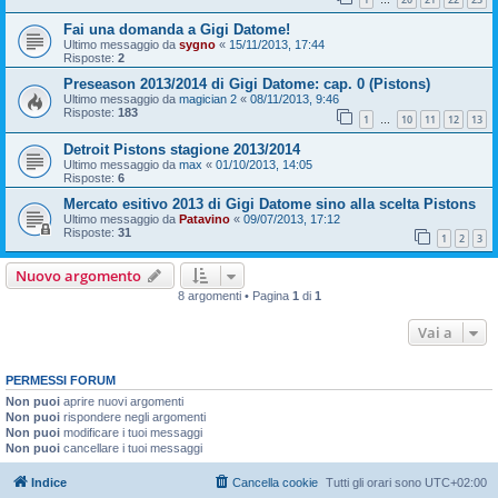
…
Fai una domanda a Gigi Datome!
Ultimo messaggio da
sygno
«
15/11/2013, 17:44
Risposte:
2
Preseason 2013/2014 di Gigi Datome: cap. 0 (Pistons)
Ultimo messaggio da
magician 2
«
08/11/2013, 9:46
Risposte:
183
1
10
11
12
13
…
Detroit Pistons stagione 2013/2014
Ultimo messaggio da
max
«
01/10/2013, 14:05
Risposte:
6
Mercato esitivo 2013 di Gigi Datome sino alla scelta Pistons
Ultimo messaggio da
Patavino
«
09/07/2013, 17:12
Risposte:
31
1
2
3
Nuovo argomento
8 argomenti • Pagina
1
di
1
Vai a
PERMESSI FORUM
Non puoi
aprire nuovi argomenti
Non puoi
rispondere negli argomenti
Non puoi
modificare i tuoi messaggi
Non puoi
cancellare i tuoi messaggi
Indice
Cancella cookie
Tutti gli orari sono
UTC+02:00