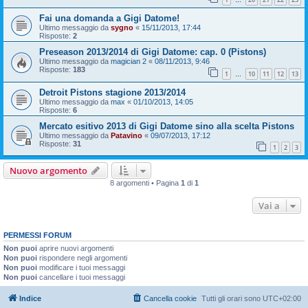
…
Fai una domanda a Gigi Datome!
Ultimo messaggio da
sygno
«
15/11/2013, 17:44
Risposte:
2
Preseason 2013/2014 di Gigi Datome: cap. 0 (Pistons)
Ultimo messaggio da
magician 2
«
08/11/2013, 9:46
Risposte:
183
1
10
11
12
13
…
Detroit Pistons stagione 2013/2014
Ultimo messaggio da
max
«
01/10/2013, 14:05
Risposte:
6
Mercato esitivo 2013 di Gigi Datome sino alla scelta Pistons
Ultimo messaggio da
Patavino
«
09/07/2013, 17:12
Risposte:
31
1
2
3
Nuovo argomento
8 argomenti • Pagina
1
di
1
Vai a
PERMESSI FORUM
Non puoi
aprire nuovi argomenti
Non puoi
rispondere negli argomenti
Non puoi
modificare i tuoi messaggi
Non puoi
cancellare i tuoi messaggi
Indice
Cancella cookie
Tutti gli orari sono
UTC+02:00