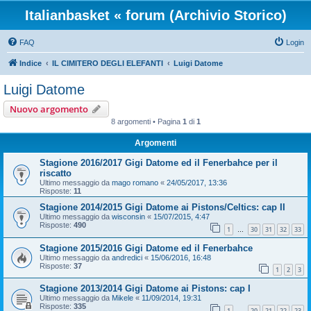
Italianbasket « forum (Archivio Storico)
FAQ
Login
Indice
IL CIMITERO DEGLI ELEFANTI
Luigi Datome
Luigi Datome
Nuovo argomento
8 argomenti • Pagina
1
di
1
Argomenti
Stagione 2016/2017 Gigi Datome ed il Fenerbahce per il
riscatto
Ultimo messaggio da
mago romano
«
24/05/2017, 13:36
Risposte:
11
Stagione 2014/2015 Gigi Datome ai Pistons/Celtics: cap II
Ultimo messaggio da
wisconsin
«
15/07/2015, 4:47
Risposte:
490
1
30
31
32
33
…
Stagione 2015/2016 Gigi Datome ed il Fenerbahce
Ultimo messaggio da
andredici
«
15/06/2016, 16:48
Risposte:
37
1
2
3
Stagione 2013/2014 Gigi Datome ai Pistons: cap I
Ultimo messaggio da
Mikele
«
11/09/2014, 19:31
Risposte:
335
1
20
21
22
23