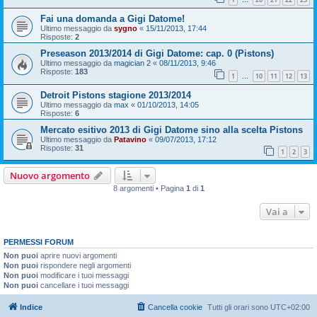
…
Fai una domanda a Gigi Datome!
Ultimo messaggio da
sygno
«
15/11/2013, 17:44
Risposte:
2
Preseason 2013/2014 di Gigi Datome: cap. 0 (Pistons)
Ultimo messaggio da
magician 2
«
08/11/2013, 9:46
Risposte:
183
1
10
11
12
13
…
Detroit Pistons stagione 2013/2014
Ultimo messaggio da
max
«
01/10/2013, 14:05
Risposte:
6
Mercato esitivo 2013 di Gigi Datome sino alla scelta Pistons
Ultimo messaggio da
Patavino
«
09/07/2013, 17:12
Risposte:
31
1
2
3
Nuovo argomento
8 argomenti • Pagina
1
di
1
Vai a
PERMESSI FORUM
Non puoi
aprire nuovi argomenti
Non puoi
rispondere negli argomenti
Non puoi
modificare i tuoi messaggi
Non puoi
cancellare i tuoi messaggi
Indice
Cancella cookie
Tutti gli orari sono
UTC+02:00