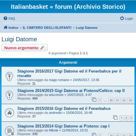
Italianbasket « forum (Archivio Storico)
FAQ
Login
Indice
IL CIMITERO DEGLI ELEFANTI
Luigi Datome
Luigi Datome
Nuovo argomento
8 argomenti • Pagina
1
di
1
Argomenti
Stagione 2016/2017 Gigi Datome ed il Fenerbahce per il
riscatto
Ultimo messaggio da
mago romano
«
24/05/2017, 13:36
Risposte:
11
Stagione 2014/2015 Gigi Datome ai Pistons/Celtics: cap II
Ultimo messaggio da
wisconsin
«
15/07/2015, 4:47
Risposte:
490
1
30
31
32
33
…
Stagione 2015/2016 Gigi Datome ed il Fenerbahce
Ultimo messaggio da
andredici
«
15/06/2016, 16:48
Risposte:
37
1
2
3
Stagione 2013/2014 Gigi Datome ai Pistons: cap I
Ultimo messaggio da
Mikele
«
11/09/2014, 19:31
Risposte:
335
1
20
21
22
23