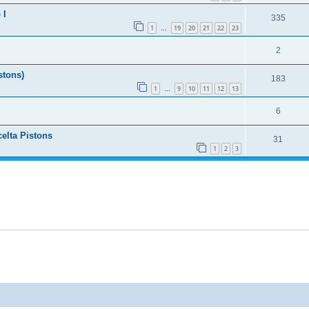
 I
335
1
19
20
21
22
23
…
2
stons)
183
1
9
10
11
12
13
…
6
celta Pistons
31
1
2
3