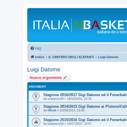
FAQ
Indice
IL CIMITERO DEGLI ELEFANTI
Luigi Datome
Luigi Datome
Nuovo argomento
ARGOMENTI
Stagione 2016/2017 Gigi Datome ed il Fenerbahce
da
crazycry10
»
18/10/2016, 23:30
Stagione 2014/2015 Gigi Datome ai Pistons/Celti
da
Mikele
»
23/09/2014, 15:50
Stagione 2015/2016 Gigi Datome ed il Fenerbah
da
crazycry10
»
15/07/2015, 18:57