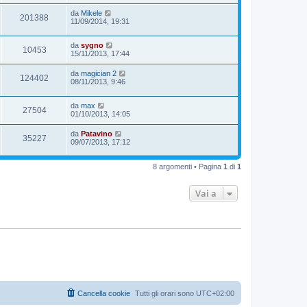
da
Mikele
201388
11/09/2014, 19:31
da
sygno
10453
15/11/2013, 17:44
da
magician 2
124402
08/11/2013, 9:46
da
max
27504
01/10/2013, 14:05
da
Patavino
35227
09/07/2013, 17:12
8 argomenti • Pagina
1
di
1
Vai a
Cancella cookie
Tutti gli orari sono
UTC+02:00