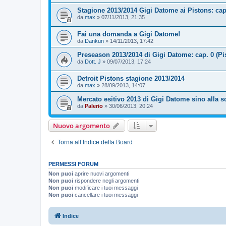
Stagione 2013/2014 Gigi Datome ai Pistons: cap
da
max
»
07/11/2013, 21:35
Fai una domanda a Gigi Datome!
da
Dankun
»
14/11/2013, 17:42
Preseason 2013/2014 di Gigi Datome: cap. 0 (Pi
da
Dott. J
»
09/07/2013, 17:24
Detroit Pistons stagione 2013/2014
da
max
»
28/09/2013, 14:07
Mercato esitivo 2013 di Gigi Datome sino alla s
da
Palerio
»
30/06/2013, 20:24
Nuovo argomento
Torna all’Indice della Board
PERMESSI FORUM
Non puoi
aprire nuovi argomenti
Non puoi
rispondere negli argomenti
Non puoi
modificare i tuoi messaggi
Non puoi
cancellare i tuoi messaggi
Indice