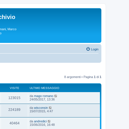
chivio
rgnani, Marco
lo
Login
8 argomenti • Pagina
1
di
1
VISITE
ULTIMO MESSAGGIO
da
mago romano
123015
24/05/2017, 13:36
da
wisconsin
224189
15/07/2015, 4:47
da
andredici
40464
15/06/2016, 16:48