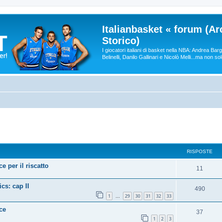
Italianbasket « forum (Ar
Storico)
I giocatori italiani di basket nella NBA: Andrea Ba
Belinelli, Danilo Gallinari e Nicolò Melli...ma non so
RISPOSTE
 per il riscatto
11
cs: cap II
490
1
29
30
31
32
33
…
ce
37
1
2
3