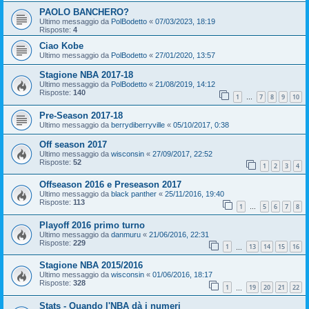
PAOLO BANCHERO?
Ultimo messaggio da
PolBodetto
«
07/03/2023, 18:19
Risposte:
4
Ciao Kobe
Ultimo messaggio da
PolBodetto
«
27/01/2020, 13:57
Stagione NBA 2017-18
Ultimo messaggio da
PolBodetto
«
21/08/2019, 14:12
Risposte:
140
1
7
8
9
10
…
Pre-Season 2017-18
Ultimo messaggio da
berrydiberryville
«
05/10/2017, 0:38
Off season 2017
Ultimo messaggio da
wisconsin
«
27/09/2017, 22:52
Risposte:
52
1
2
3
4
Offseason 2016 e Preseason 2017
Ultimo messaggio da
black panther
«
25/11/2016, 19:40
Risposte:
113
1
5
6
7
8
…
Playoff 2016 primo turno
Ultimo messaggio da
danmuru
«
21/06/2016, 22:31
Risposte:
229
1
13
14
15
16
…
Stagione NBA 2015/2016
Ultimo messaggio da
wisconsin
«
01/06/2016, 18:17
Risposte:
328
1
19
20
21
22
…
Stats - Quando l'NBA dà i numeri