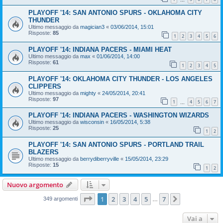
PLAYOFF '14: SAN ANTONIO SPURS - OKLAHOMA CITY
THUNDER
Ultimo messaggio da
magician3
«
03/06/2014, 15:01
Risposte:
85
1
2
3
4
5
6
PLAYOFF '14: INDIANA PACERS - MIAMI HEAT
Ultimo messaggio da
max
«
01/06/2014, 14:00
Risposte:
61
1
2
3
4
5
PLAYOFF '14: OKLAHOMA CITY THUNDER - LOS ANGELES
CLIPPERS
Ultimo messaggio da
mighty
«
24/05/2014, 20:41
Risposte:
97
1
4
5
6
7
…
PLAYOFF '14: INDIANA PACERS - WASHINGTON WIZARDS
Ultimo messaggio da
wisconsin
«
16/05/2014, 5:38
Risposte:
25
1
2
PLAYOFF '14: SAN ANTONIO SPURS - PORTLAND TRAIL
BLAZERS
Ultimo messaggio da
berrydiberryville
«
15/05/2014, 23:29
Risposte:
15
1
2
Nuovo argomento
Pagina
1
di
7
1
2
3
4
5
7
Prossimo
349 argomenti
…
Vai a