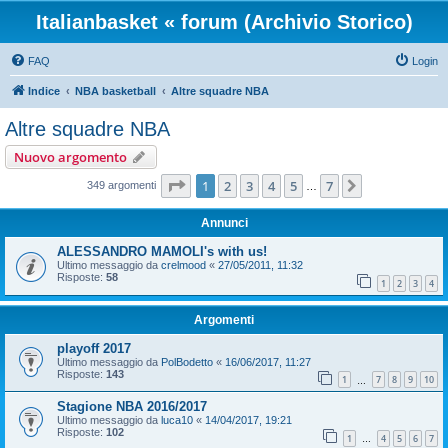
Italianbasket « forum (Archivio Storico)
FAQ
Login
Indice
NBA basketball
Altre squadre NBA
Altre squadre NBA
Nuovo argomento
Pagina
1
di
7
1
2
3
4
5
7
Prossimo
349 argomenti
…
Annunci
ALESSANDRO MAMOLI's with us!
Ultimo messaggio da
crelmood
«
27/05/2011, 11:32
Risposte:
58
1
2
3
4
Argomenti
playoff 2017
Ultimo messaggio da
PolBodetto
«
16/06/2017, 11:27
Risposte:
143
1
7
8
9
10
…
Stagione NBA 2016/2017
Ultimo messaggio da
luca10
«
14/04/2017, 19:21
Risposte:
102
1
4
5
6
7
…