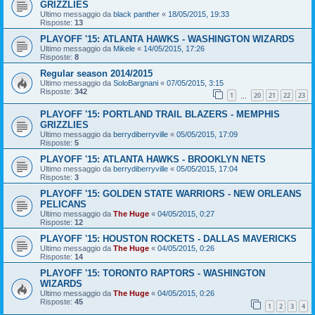
GRIZZLIES
Ultimo messaggio da
black panther
«
18/05/2015, 19:33
Risposte:
13
PLAYOFF '15: ATLANTA HAWKS - WASHINGTON WIZARDS
Ultimo messaggio da
Mikele
«
14/05/2015, 17:26
Risposte:
8
Regular season 2014/2015
Ultimo messaggio da
SoloBargnani
«
07/05/2015, 3:15
Risposte:
342
1
20
21
22
23
…
PLAYOFF '15: PORTLAND TRAIL BLAZERS - MEMPHIS
GRIZZLIES
Ultimo messaggio da
berrydiberryville
«
05/05/2015, 17:09
Risposte:
5
PLAYOFF '15: ATLANTA HAWKS - BROOKLYN NETS
Ultimo messaggio da
berrydiberryville
«
05/05/2015, 17:04
Risposte:
3
PLAYOFF '15: GOLDEN STATE WARRIORS - NEW ORLEANS
PELICANS
Ultimo messaggio da
The Huge
«
04/05/2015, 0:27
Risposte:
12
PLAYOFF '15: HOUSTON ROCKETS - DALLAS MAVERICKS
Ultimo messaggio da
The Huge
«
04/05/2015, 0:26
Risposte:
14
PLAYOFF '15: TORONTO RAPTORS - WASHINGTON
WIZARDS
Ultimo messaggio da
The Huge
«
04/05/2015, 0:26
Risposte:
45
1
2
3
4