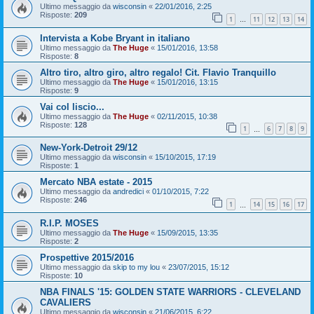
Ultimo messaggio da
wisconsin
«
22/01/2016, 2:25
Risposte:
209
1
11
12
13
14
…
Intervista a Kobe Bryant in italiano
Ultimo messaggio da
The Huge
«
15/01/2016, 13:58
Risposte:
8
Altro tiro, altro giro, altro regalo! Cit. Flavio Tranquillo
Ultimo messaggio da
The Huge
«
15/01/2016, 13:15
Risposte:
9
Vai col liscio...
Ultimo messaggio da
The Huge
«
02/11/2015, 10:38
Risposte:
128
1
6
7
8
9
…
New-York-Detroit 29/12
Ultimo messaggio da
wisconsin
«
15/10/2015, 17:19
Risposte:
1
Mercato NBA estate - 2015
Ultimo messaggio da
andredici
«
01/10/2015, 7:22
Risposte:
246
1
14
15
16
17
…
R.I.P. MOSES
Ultimo messaggio da
The Huge
«
15/09/2015, 13:35
Risposte:
2
Prospettive 2015/2016
Ultimo messaggio da
skip to my lou
«
23/07/2015, 15:12
Risposte:
10
NBA FINALS '15: GOLDEN STATE WARRIORS - CLEVELAND
CAVALIERS
Ultimo messaggio da
wisconsin
«
21/06/2015, 6:22