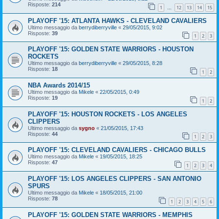
Risposte:
214
1
12
13
14
15
…
PLAYOFF '15: ATLANTA HAWKS - CLEVELAND CAVALIERS
Ultimo messaggio da
berrydiberryville
«
29/05/2015, 9:02
Risposte:
39
1
2
3
PLAYOFF '15: GOLDEN STATE WARRIORS - HOUSTON
ROCKETS
Ultimo messaggio da
berrydiberryville
«
29/05/2015, 8:28
Risposte:
18
1
2
NBA Awards 2014/15
Ultimo messaggio da
Mikele
«
22/05/2015, 0:49
Risposte:
19
1
2
PLAYOFF '15: HOUSTON ROCKETS - LOS ANGELES
CLIPPERS
Ultimo messaggio da
sygno
«
21/05/2015, 17:43
Risposte:
44
1
2
3
PLAYOFF '15: CLEVELAND CAVALIERS - CHICAGO BULLS
Ultimo messaggio da
Mikele
«
19/05/2015, 18:25
Risposte:
47
1
2
3
4
PLAYOFF '15: LOS ANGELES CLIPPERS - SAN ANTONIO
SPURS
Ultimo messaggio da
Mikele
«
18/05/2015, 21:00
Risposte:
78
1
2
3
4
5
6
PLAYOFF '15: GOLDEN STATE WARRIORS - MEMPHIS