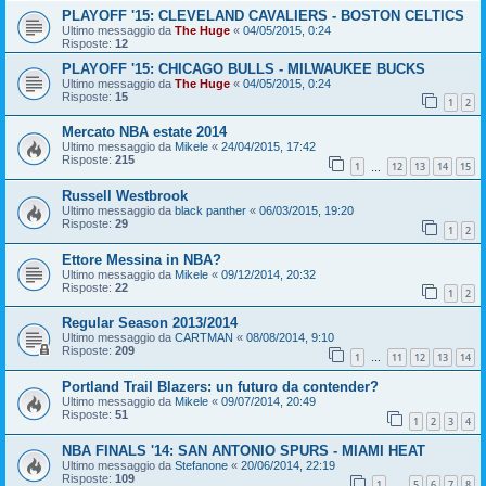
PLAYOFF '15: CLEVELAND CAVALIERS - BOSTON CELTICS
Ultimo messaggio da
The Huge
«
04/05/2015, 0:24
Risposte:
12
PLAYOFF '15: CHICAGO BULLS - MILWAUKEE BUCKS
Ultimo messaggio da
The Huge
«
04/05/2015, 0:24
Risposte:
15
1
2
Mercato NBA estate 2014
Ultimo messaggio da
Mikele
«
24/04/2015, 17:42
Risposte:
215
1
12
13
14
15
…
Russell Westbrook
Ultimo messaggio da
black panther
«
06/03/2015, 19:20
Risposte:
29
1
2
Ettore Messina in NBA?
Ultimo messaggio da
Mikele
«
09/12/2014, 20:32
Risposte:
22
1
2
Regular Season 2013/2014
Ultimo messaggio da
CARTMAN
«
08/08/2014, 9:10
Risposte:
209
1
11
12
13
14
…
Portland Trail Blazers: un futuro da contender?
Ultimo messaggio da
Mikele
«
09/07/2014, 20:49
Risposte:
51
1
2
3
4
NBA FINALS '14: SAN ANTONIO SPURS - MIAMI HEAT
Ultimo messaggio da
Stefanone
«
20/06/2014, 22:19
Risposte:
109
1
5
6
7
8
…