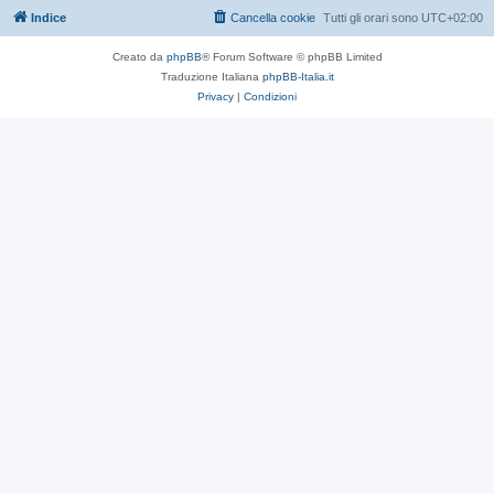
Indice
Cancella cookie
Tutti gli orari sono
UTC+02:00
Creato da
phpBB
® Forum Software © phpBB Limited
Traduzione Italiana
phpBB-Italia.it
Privacy
|
Condizioni