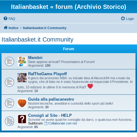
Italianbasket « forum (Archivio Storico)
FAQ
Login
Indice
Italianbasket.it Community
Italianbasket.it Community
Forum
Membri
Siete appena arrivati? Presentatevi al Forum!
Argomenti:
180
RafTheGame Playoff
Il gioco dei pronostici NBA: su iniziale idea di Alececk84 ma creato da
sygno, che di fatto ne è stato l'autorevole ed imparziale il Presidente. In
tutto, 10 edizioni: le ultime 9 in memoria di RafT
Argomenti:
10
Guida alla pallacanestro
Nozioni tecniche, aneddoti e curiosità dello sport più bello!
Argomenti:
30
Consigli al Sito - HELP
Scrivete se avete qualche consiglio da darci, o qualcosa non funziona...
Subforum:
Collaborate con noi
Argomenti:
85