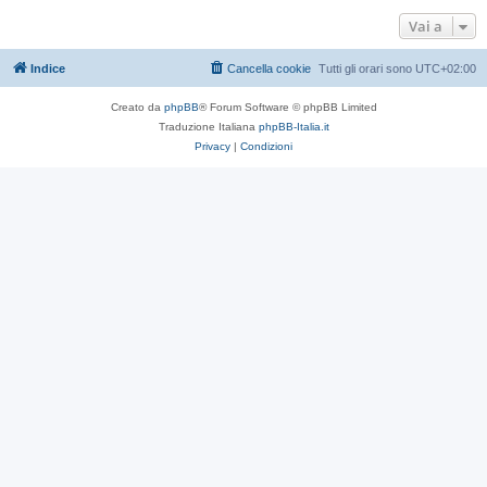
Vai a
Indice
Cancella cookie
Tutti gli orari sono
UTC+02:00
Creato da
phpBB
® Forum Software © phpBB Limited
Traduzione Italiana
phpBB-Italia.it
Privacy
|
Condizioni