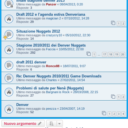
finale stagione denver 2013
Ultimo messaggio da
Panzer
«
08/04/2013, 0:20
Risposte:
3
Draft 2012 e l'agenda estiva Denveriana
Ultimo messaggio da
magician 2
«
07/10/2012, 14:28
Risposte:
29
1
2
Situazione Nuggets 2012
Ultimo messaggio da
crazycry10
«
05/10/2012, 22:30
Risposte:
14
Stagione 2010/2011 dei Denver Nuggets
Ultimo messaggio da
Faccia
«
10/05/2012, 22:00
Risposte:
292
1
17
18
19
20
…
draft 2011 denver
Ultimo messaggio da
Ronco88
«
18/07/2011, 9:07
Risposte:
6
Re: Denver Nuggets 2010/2011 Game Downloads
Ultimo messaggio da
Charles
«
27/02/2011, 14:54
Problemi di salute per Nenè (Nuggets)
Ultimo messaggio da
Bargnani is Rock
«
28/03/2008, 22:15
Risposte:
27
1
2
Denver
Ultimo messaggio da
peezza
«
23/04/2007, 14:19
Risposte:
52
1
2
3
4
Nuovo argomento