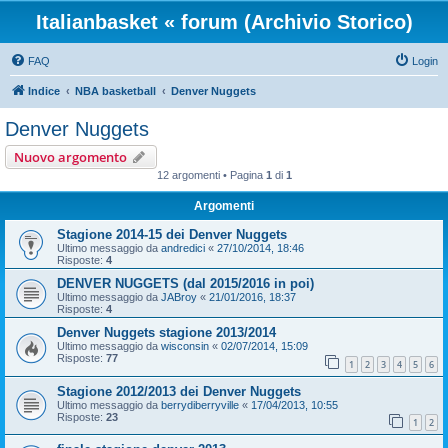
Italianbasket « forum (Archivio Storico)
FAQ
Login
Indice
NBA basketball
Denver Nuggets
Denver Nuggets
Nuovo argomento
12 argomenti • Pagina
1
di
1
Argomenti
Stagione 2014-15 dei Denver Nuggets
Ultimo messaggio da
andredici
«
27/10/2014, 18:46
Risposte:
4
DENVER NUGGETS (dal 2015/2016 in poi)
Ultimo messaggio da
JABroy
«
21/01/2016, 18:37
Risposte:
4
Denver Nuggets stagione 2013/2014
Ultimo messaggio da
wisconsin
«
02/07/2014, 15:09
Risposte:
77
1
2
3
4
5
6
Stagione 2012/2013 dei Denver Nuggets
Ultimo messaggio da
berrydiberryville
«
17/04/2013, 10:55
Risposte:
23
1
2