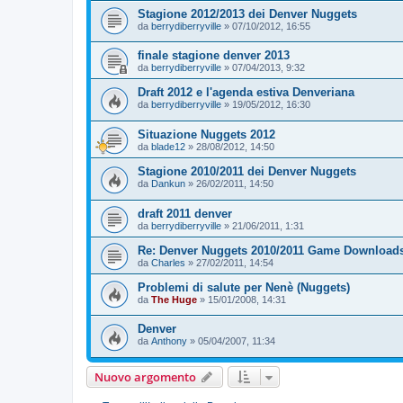
Stagione 2012/2013 dei Denver Nuggets
da
berrydiberryville
»
07/10/2012, 16:55
finale stagione denver 2013
da
berrydiberryville
»
07/04/2013, 9:32
Draft 2012 e l'agenda estiva Denveriana
da
berrydiberryville
»
19/05/2012, 16:30
Situazione Nuggets 2012
da
blade12
»
28/08/2012, 14:50
Stagione 2010/2011 dei Denver Nuggets
da
Dankun
»
26/02/2011, 14:50
draft 2011 denver
da
berrydiberryville
»
21/06/2011, 1:31
Re: Denver Nuggets 2010/2011 Game Download
da
Charles
»
27/02/2011, 14:54
Problemi di salute per Nenè (Nuggets)
da
The Huge
»
15/01/2008, 14:31
Denver
da
Anthony
»
05/04/2007, 11:34
Nuovo argomento