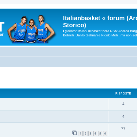
Italianbasket « forum (Ar
Storico)
I giocatori italiani di basket nella NBA: Andrea Ba
Belinelli, Danilo Gallinari e Nicolò Melli...ma non so
RISPOSTE
4
4
77
1
2
3
4
5
6