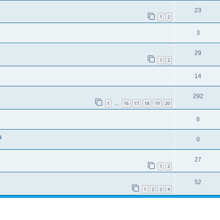
23
1
2
3
29
1
2
14
292
1
16
17
18
19
20
…
6
s
0
27
1
2
52
1
2
3
4