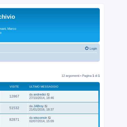
chivio
rgnani, Marco
lo
Login
12 argomenti • Pagina
1
di
1
VISITE
ULTIMO MESSAGGIO
da
andredici
12867
27/10/2014, 18:46
da
JABroy
51532
21/01/2016, 18:37
da
wisconsin
82871
02/07/2014, 15:09