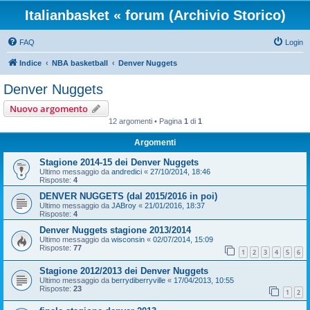
Italianbasket « forum (Archivio Storico)
FAQ
Login
Indice
NBA basketball
Denver Nuggets
Denver Nuggets
Nuovo argomento
12 argomenti • Pagina
1
di
1
Argomenti
Stagione 2014-15 dei Denver Nuggets
Ultimo messaggio da
andredici
«
27/10/2014, 18:46
Risposte:
4
DENVER NUGGETS (dal 2015/2016 in poi)
Ultimo messaggio da
JABroy
«
21/01/2016, 18:37
Risposte:
4
Denver Nuggets stagione 2013/2014
Ultimo messaggio da
wisconsin
«
02/07/2014, 15:09
Risposte:
77
1
2
3
4
5
6
Stagione 2012/2013 dei Denver Nuggets
Ultimo messaggio da
berrydiberryville
«
17/04/2013, 10:55
Risposte:
23
1
2