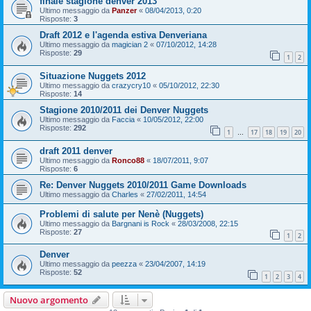
finale stagione denver 2013
Ultimo messaggio da
Panzer
«
08/04/2013, 0:20
Risposte:
3
Draft 2012 e l'agenda estiva Denveriana
Ultimo messaggio da
magician 2
«
07/10/2012, 14:28
Risposte:
29
1
2
Situazione Nuggets 2012
Ultimo messaggio da
crazycry10
«
05/10/2012, 22:30
Risposte:
14
Stagione 2010/2011 dei Denver Nuggets
Ultimo messaggio da
Faccia
«
10/05/2012, 22:00
Risposte:
292
1
17
18
19
20
…
draft 2011 denver
Ultimo messaggio da
Ronco88
«
18/07/2011, 9:07
Risposte:
6
Re: Denver Nuggets 2010/2011 Game Downloads
Ultimo messaggio da
Charles
«
27/02/2011, 14:54
Problemi di salute per Nenè (Nuggets)
Ultimo messaggio da
Bargnani is Rock
«
28/03/2008, 22:15
Risposte:
27
1
2
Denver
Ultimo messaggio da
peezza
«
23/04/2007, 14:19
Risposte:
52
1
2
3
4
Nuovo argomento