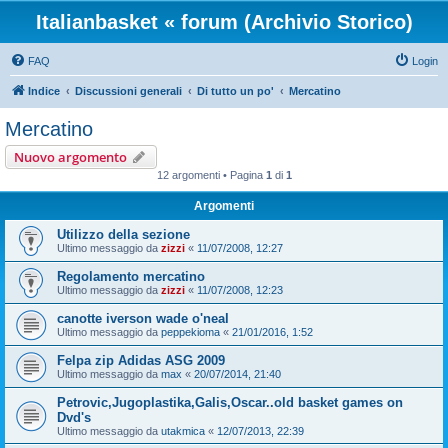
Italianbasket « forum (Archivio Storico)
FAQ
Login
Indice
Discussioni generali
Di tutto un po'
Mercatino
Mercatino
Nuovo argomento
12 argomenti • Pagina
1
di
1
Argomenti
Utilizzo della sezione
Ultimo messaggio da
zizzi
«
11/07/2008, 12:27
Regolamento mercatino
Ultimo messaggio da
zizzi
«
11/07/2008, 12:23
canotte iverson wade o'neal
Ultimo messaggio da
peppekioma
«
21/01/2016, 1:52
Felpa zip Adidas ASG 2009
Ultimo messaggio da
max
«
20/07/2014, 21:40
Petrovic,Jugoplastika,Galis,Oscar..old basket games on
Dvd's
Ultimo messaggio da
utakmica
«
12/07/2013, 22:39