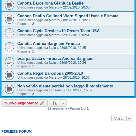
Canotta Barcellona Gianluca Basile
Ultimo messaggio da
Marero
«
22/09/2010, 20:35
Canotta Danilo Gallinari Worn Signed Usata e Firmata
Ultimo messaggio da
Marero
«
08/07/2010, 20:20
Risposte:
2
Canotta Clyde Drexler #10 Dream Team USA
Ultimo messaggio da
Marero
«
29/06/2010, 15:54
Canotta Andrea Bargnani Firmata
Ultimo messaggio da
fagiu
«
28/06/2010, 20:25
Risposte:
1
Scarpa Usata e Firmata Andrea Bargnani
Ultimo messaggio da
fagiu
«
28/06/2010, 20:24
Risposte:
1
Canotta Regal Barçelona 2009-2010
Ultimo messaggio da
Marero
«
28/06/2010, 16:33
Non vendo niente perchè non leggo il regolamento
Ultimo messaggio da
sensomc
«
11/07/2008, 15:07
Risposte:
2
Nuovo argomento
12 argomenti • Pagina
1
di
1
Vai a
PERMESSI FORUM