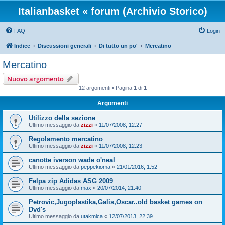
Italianbasket « forum (Archivio Storico)
FAQ
Login
Indice
Discussioni generali
Di tutto un po'
Mercatino
Mercatino
Nuovo argomento
12 argomenti • Pagina
1
di
1
Argomenti
Utilizzo della sezione
Ultimo messaggio da
zizzi
«
11/07/2008, 12:27
Regolamento mercatino
Ultimo messaggio da
zizzi
«
11/07/2008, 12:23
canotte iverson wade o'neal
Ultimo messaggio da
peppekioma
«
21/01/2016, 1:52
Felpa zip Adidas ASG 2009
Ultimo messaggio da
max
«
20/07/2014, 21:40
Petrovic,Jugoplastika,Galis,Oscar..old basket games on
Dvd's
Ultimo messaggio da
utakmica
«
12/07/2013, 22:39