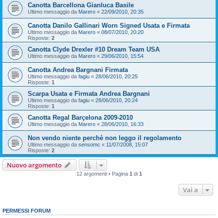
Canotta Barcellona Gianluca Basile
Ultimo messaggio da
Marero
«
22/09/2010, 20:35
Canotta Danilo Gallinari Worn Signed Usata e Firmata
Ultimo messaggio da
Marero
«
08/07/2010, 20:20
Risposte:
2
Canotta Clyde Drexler #10 Dream Team USA
Ultimo messaggio da
Marero
«
29/06/2010, 15:54
Canotta Andrea Bargnani Firmata
Ultimo messaggio da
fagiu
«
28/06/2010, 20:25
Risposte:
1
Scarpa Usata e Firmata Andrea Bargnani
Ultimo messaggio da
fagiu
«
28/06/2010, 20:24
Risposte:
1
Canotta Regal Barçelona 2009-2010
Ultimo messaggio da
Marero
«
28/06/2010, 16:33
Non vendo niente perchè non leggo il regolamento
Ultimo messaggio da
sensomc
«
11/07/2008, 15:07
Risposte:
2
Nuovo argomento
12 argomenti • Pagina
1
di
1
Vai a
PERMESSI FORUM