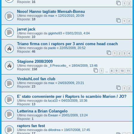
Risposte:
16
1
2
Nooo! Hanno tagliato Mensah-Bonsu
Ultimo messaggio da
max
«
12/01/2010, 20:09
Risposte:
18
1
2
jarret jack
Ultimo messaggio da
giginho93
«
03/01/2010, 4:04
Risposte:
10
Triano firma con i raptors per 3 anni come head coach
Ultimo messaggio da
paolo
«
22/05/2009, 20:52
Risposte:
46
1
2
3
4
Stagione 2008/2009
Ultimo messaggio da
_Il Prescelto_
«
18/04/2009, 13:46
Risposte:
158
1
8
9
10
11
…
VoskuhLool fan club
Ultimo messaggio da
max
«
24/03/2009, 23:21
Risposte:
23
1
2
E' stato conveniente per i Raptors lo scambio Marion / JO?
Ultimo messaggio da
luca10
«
04/03/2009, 10:36
Risposte:
13
Letterina a Brian Colangelo
Ultimo messaggio da
Ewaan
«
20/01/2009, 13:24
Risposte:
1
raptors fan fest
Ultimo messaggio da
dAndrea
«
19/07/2008, 17:45
Risposte:
17