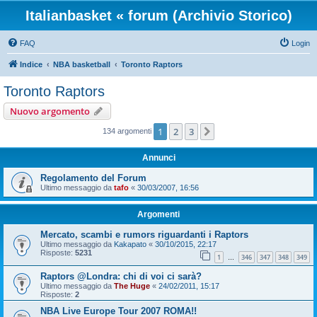
Italianbasket « forum (Archivio Storico)
FAQ
Login
Indice
NBA basketball
Toronto Raptors
Toronto Raptors
Nuovo argomento
1
2
3
Prossimo
134 argomenti
Annunci
Regolamento del Forum
Ultimo messaggio da
tafo
«
30/03/2007, 16:56
Argomenti
Mercato, scambi e rumors riguardanti i Raptors
Ultimo messaggio da
Kakapato
«
30/10/2015, 22:17
Risposte:
5231
1
346
347
348
349
…
Raptors @Londra: chi di voi ci sarà?
Ultimo messaggio da
The Huge
«
24/02/2011, 15:17
Risposte:
2
NBA Live Europe Tour 2007 ROMA!!