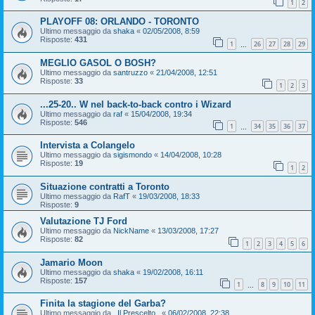
1
2
PLAYOFF 08: ORLANDO - TORONTO
Ultimo messaggio da
shaka
«
02/05/2008, 8:59
Risposte:
431
1
26
27
28
29
…
MEGLIO GASOL O BOSH?
Ultimo messaggio da
santruzzo
«
21/04/2008, 12:51
Risposte:
33
1
2
3
...25-20.. W nel back-to-back contro i Wizard
Ultimo messaggio da
raf
«
15/04/2008, 19:34
Risposte:
546
1
34
35
36
37
…
Intervista a Colangelo
Ultimo messaggio da
sigismondo
«
14/04/2008, 10:28
Risposte:
19
1
2
Situazione contratti a Toronto
Ultimo messaggio da
RafT
«
19/03/2008, 18:33
Risposte:
9
Valutazione TJ Ford
Ultimo messaggio da
NickName
«
13/03/2008, 17:27
Risposte:
82
1
2
3
4
5
6
Jamario Moon
Ultimo messaggio da
shaka
«
19/02/2008, 16:11
Risposte:
157
1
8
9
10
11
…
Finita la stagione del Garba?
Ultimo messaggio da
_Il Prescelto_
«
06/02/2008, 22:38