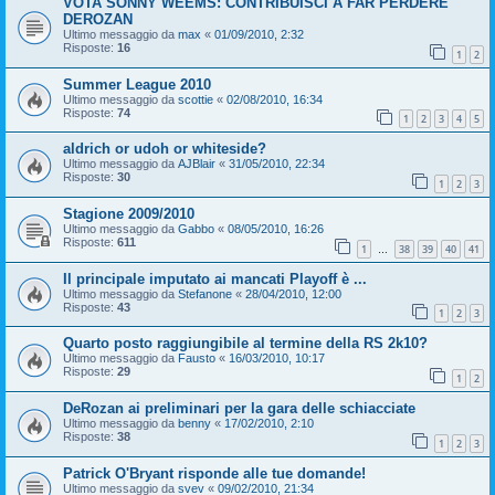
VOTA SONNY WEEMS: CONTRIBUISCI A FAR PERDERE
DEROZAN
Ultimo messaggio da
max
«
01/09/2010, 2:32
Risposte:
16
1
2
Summer League 2010
Ultimo messaggio da
scottie
«
02/08/2010, 16:34
Risposte:
74
1
2
3
4
5
aldrich or udoh or whiteside?
Ultimo messaggio da
AJBlair
«
31/05/2010, 22:34
Risposte:
30
1
2
3
Stagione 2009/2010
Ultimo messaggio da
Gabbo
«
08/05/2010, 16:26
Risposte:
611
1
38
39
40
41
…
Il principale imputato ai mancati Playoff è ...
Ultimo messaggio da
Stefanone
«
28/04/2010, 12:00
Risposte:
43
1
2
3
Quarto posto raggiungibile al termine della RS 2k10?
Ultimo messaggio da
Fausto
«
16/03/2010, 10:17
Risposte:
29
1
2
DeRozan ai preliminari per la gara delle schiacciate
Ultimo messaggio da
benny
«
17/02/2010, 2:10
Risposte:
38
1
2
3
Patrick O'Bryant risponde alle tue domande!
Ultimo messaggio da
svev
«
09/02/2010, 21:34