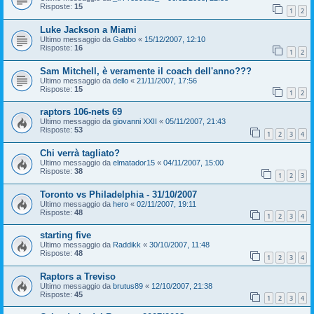
Risposte:
15
1
2
Luke Jackson a Miami
Ultimo messaggio da
Gabbo
«
15/12/2007, 12:10
Risposte:
16
1
2
Sam Mitchell, è veramente il coach dell'anno???
Ultimo messaggio da
dello
«
21/11/2007, 17:56
Risposte:
15
1
2
raptors 106-nets 69
Ultimo messaggio da
giovanni XXII
«
05/11/2007, 21:43
Risposte:
53
1
2
3
4
Chi verrà tagliato?
Ultimo messaggio da
elmatador15
«
04/11/2007, 15:00
Risposte:
38
1
2
3
Toronto vs Philadelphia - 31/10/2007
Ultimo messaggio da
hero
«
02/11/2007, 19:11
Risposte:
48
1
2
3
4
starting five
Ultimo messaggio da
Raddikk
«
30/10/2007, 11:48
Risposte:
48
1
2
3
4
Raptors a Treviso
Ultimo messaggio da
brutus89
«
12/10/2007, 21:38
Risposte:
45
1
2
3
4