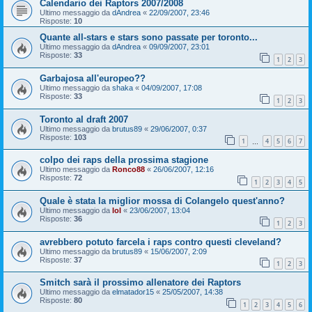
Calendario dei Raptors 2007/2008
Ultimo messaggio da
dAndrea
«
22/09/2007, 23:46
Risposte:
10
Quante all-stars e stars sono passate per toronto...
Ultimo messaggio da
dAndrea
«
09/09/2007, 23:01
Risposte:
33
1
2
3
Garbajosa all'europeo??
Ultimo messaggio da
shaka
«
04/09/2007, 17:08
Risposte:
33
1
2
3
Toronto al draft 2007
Ultimo messaggio da
brutus89
«
29/06/2007, 0:37
Risposte:
103
1
4
5
6
7
…
colpo dei raps della prossima stagione
Ultimo messaggio da
Ronco88
«
26/06/2007, 12:16
Risposte:
72
1
2
3
4
5
Quale è stata la miglior mossa di Colangelo quest'anno?
Ultimo messaggio da
lol
«
23/06/2007, 13:04
Risposte:
36
1
2
3
avrebbero potuto farcela i raps contro questi cleveland?
Ultimo messaggio da
brutus89
«
15/06/2007, 2:09
Risposte:
37
1
2
3
Smitch sarà il prossimo allenatore dei Raptors
Ultimo messaggio da
elmatador15
«
25/05/2007, 14:38
Risposte:
80
1
2
3
4
5
6