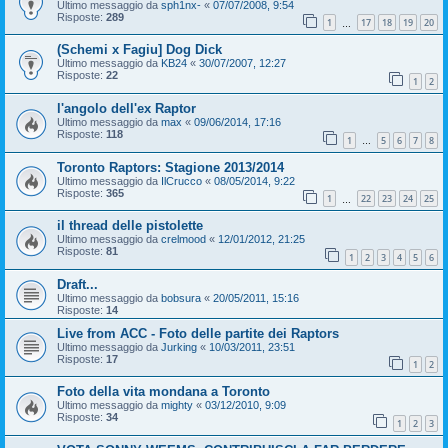
Ultimo messaggio da
sph1nx-
«
07/07/2008, 9:54
Risposte:
289
1
17
18
19
20
…
(Schemi x Fagiu] Dog Dick
Ultimo messaggio da
KB24
«
30/07/2007, 12:27
Risposte:
22
1
2
l'angolo dell'ex Raptor
Ultimo messaggio da
max
«
09/06/2014, 17:16
Risposte:
118
1
5
6
7
8
…
Toronto Raptors: Stagione 2013/2014
Ultimo messaggio da
IlCrucco
«
08/05/2014, 9:22
Risposte:
365
1
22
23
24
25
…
il thread delle pistolette
Ultimo messaggio da
crelmood
«
12/01/2012, 21:25
Risposte:
81
1
2
3
4
5
6
Draft...
Ultimo messaggio da
bobsura
«
20/05/2011, 15:16
Risposte:
14
Live from ACC - Foto delle partite dei Raptors
Ultimo messaggio da
Jurking
«
10/03/2011, 23:51
Risposte:
17
1
2
Foto della vita mondana a Toronto
Ultimo messaggio da
mighty
«
03/12/2010, 9:09
Risposte:
34
1
2
3