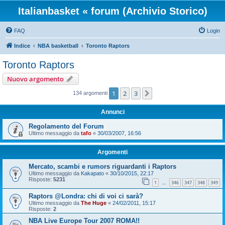
Italianbasket « forum (Archivio Storico)
FAQ
Login
Indice
NBA basketball
Toronto Raptors
Toronto Raptors
Nuovo argomento
1
2
3
Prossimo
134 argomenti
Annunci
Regolamento del Forum
Ultimo messaggio da
tafo
«
30/03/2007, 16:56
Argomenti
Mercato, scambi e rumors riguardanti i Raptors
Ultimo messaggio da
Kakapato
«
30/10/2015, 22:17
Risposte:
5231
1
346
347
348
349
…
Raptors @Londra: chi di voi ci sarà?
Ultimo messaggio da
The Huge
«
24/02/2011, 15:17
Risposte:
2
NBA Live Europe Tour 2007 ROMA!!