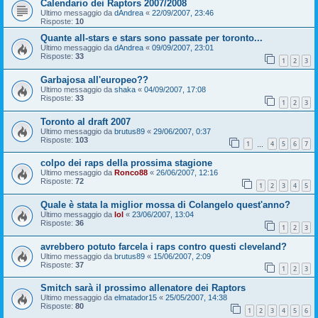
Calendario dei Raptors 2007/2008
Ultimo messaggio da
dAndrea
«
22/09/2007, 23:46
Risposte:
10
Quante all-stars e stars sono passate per toronto...
Ultimo messaggio da
dAndrea
«
09/09/2007, 23:01
Risposte:
33
1
2
3
Garbajosa all'europeo??
Ultimo messaggio da
shaka
«
04/09/2007, 17:08
Risposte:
33
1
2
3
Toronto al draft 2007
Ultimo messaggio da
brutus89
«
29/06/2007, 0:37
Risposte:
103
1
4
5
6
7
…
colpo dei raps della prossima stagione
Ultimo messaggio da
Ronco88
«
26/06/2007, 12:16
Risposte:
72
1
2
3
4
5
Quale è stata la miglior mossa di Colangelo quest'anno?
Ultimo messaggio da
lol
«
23/06/2007, 13:04
Risposte:
36
1
2
3
avrebbero potuto farcela i raps contro questi cleveland?
Ultimo messaggio da
brutus89
«
15/06/2007, 2:09
Risposte:
37
1
2
3
Smitch sarà il prossimo allenatore dei Raptors
Ultimo messaggio da
elmatador15
«
25/05/2007, 14:38
Risposte:
80
1
2
3
4
5
6