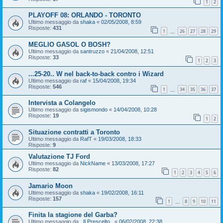
1
2
PLAYOFF 08: ORLANDO - TORONTO
Ultimo messaggio da
shaka
«
02/05/2008, 8:59
Risposte:
431
1
26
27
28
29
…
MEGLIO GASOL O BOSH?
Ultimo messaggio da
santruzzo
«
21/04/2008, 12:51
Risposte:
33
1
2
3
...25-20.. W nel back-to-back contro i Wizard
Ultimo messaggio da
raf
«
15/04/2008, 19:34
Risposte:
546
1
34
35
36
37
…
Intervista a Colangelo
Ultimo messaggio da
sigismondo
«
14/04/2008, 10:28
Risposte:
19
1
2
Situazione contratti a Toronto
Ultimo messaggio da
RafT
«
19/03/2008, 18:33
Risposte:
9
Valutazione TJ Ford
Ultimo messaggio da
NickName
«
13/03/2008, 17:27
Risposte:
82
1
2
3
4
5
6
Jamario Moon
Ultimo messaggio da
shaka
«
19/02/2008, 16:11
Risposte:
157
1
8
9
10
11
…
Finita la stagione del Garba?
Ultimo messaggio da
_Il Prescelto_
«
06/02/2008, 22:38