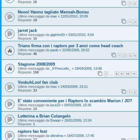
Risposte:
16
1
2
Nooo! Hanno tagliato Mensah-Bonsu
Ultimo messaggio da
max
«
12/01/2010, 20:09
Risposte:
18
1
2
jarret jack
Ultimo messaggio da
giginho93
«
03/01/2010, 4:04
Risposte:
10
Triano firma con i raptors per 3 anni come head coach
Ultimo messaggio da
paolo
«
22/05/2009, 20:52
Risposte:
46
1
2
3
4
Stagione 2008/2009
Ultimo messaggio da
_Il Prescelto_
«
18/04/2009, 13:46
Risposte:
158
1
8
9
10
11
…
VoskuhLool fan club
Ultimo messaggio da
max
«
24/03/2009, 23:21
Risposte:
23
1
2
E' stato conveniente per i Raptors lo scambio Marion / JO?
Ultimo messaggio da
luca10
«
04/03/2009, 10:36
Risposte:
13
Letterina a Brian Colangelo
Ultimo messaggio da
Ewaan
«
20/01/2009, 13:24
Risposte:
1
raptors fan fest
Ultimo messaggio da
dAndrea
«
19/07/2008, 17:45
Risposte:
17