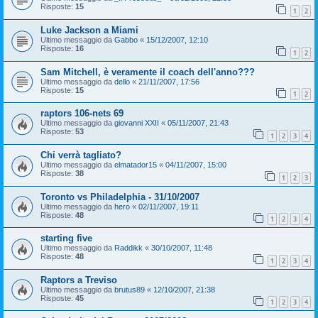
Risposte:
15
1
2
Luke Jackson a Miami
Ultimo messaggio da
Gabbo
«
15/12/2007, 12:10
Risposte:
16
1
2
Sam Mitchell, è veramente il coach dell'anno???
Ultimo messaggio da
dello
«
21/11/2007, 17:56
Risposte:
15
1
2
raptors 106-nets 69
Ultimo messaggio da
giovanni XXII
«
05/11/2007, 21:43
Risposte:
53
1
2
3
4
Chi verrà tagliato?
Ultimo messaggio da
elmatador15
«
04/11/2007, 15:00
Risposte:
38
1
2
3
Toronto vs Philadelphia - 31/10/2007
Ultimo messaggio da
hero
«
02/11/2007, 19:11
Risposte:
48
1
2
3
4
starting five
Ultimo messaggio da
Raddikk
«
30/10/2007, 11:48
Risposte:
48
1
2
3
4
Raptors a Treviso
Ultimo messaggio da
brutus89
«
12/10/2007, 21:38
Risposte:
45
1
2
3
4