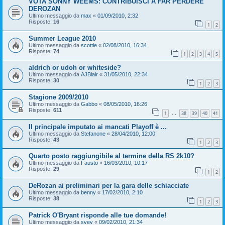
VOTA SONNY WEEMS: CONTRIBUISCI A FAR PERDERE
DEROZAN
Ultimo messaggio da
max
«
01/09/2010, 2:32
Risposte:
16
1
2
Summer League 2010
Ultimo messaggio da
scottie
«
02/08/2010, 16:34
Risposte:
74
1
2
3
4
5
aldrich or udoh or whiteside?
Ultimo messaggio da
AJBlair
«
31/05/2010, 22:34
Risposte:
30
1
2
3
Stagione 2009/2010
Ultimo messaggio da
Gabbo
«
08/05/2010, 16:26
Risposte:
611
1
38
39
40
41
…
Il principale imputato ai mancati Playoff è ...
Ultimo messaggio da
Stefanone
«
28/04/2010, 12:00
Risposte:
43
1
2
3
Quarto posto raggiungibile al termine della RS 2k10?
Ultimo messaggio da
Fausto
«
16/03/2010, 10:17
Risposte:
29
1
2
DeRozan ai preliminari per la gara delle schiacciate
Ultimo messaggio da
benny
«
17/02/2010, 2:10
Risposte:
38
1
2
3
Patrick O'Bryant risponde alle tue domande!
Ultimo messaggio da
svev
«
09/02/2010, 21:34