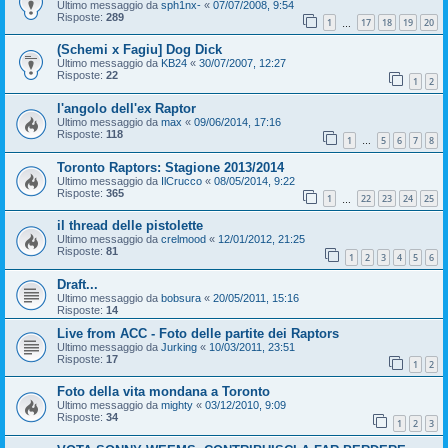
Ultimo messaggio da
sph1nx-
«
07/07/2008, 9:54
Risposte:
289
1
17
18
19
20
…
(Schemi x Fagiu] Dog Dick
Ultimo messaggio da
KB24
«
30/07/2007, 12:27
Risposte:
22
1
2
l'angolo dell'ex Raptor
Ultimo messaggio da
max
«
09/06/2014, 17:16
Risposte:
118
1
5
6
7
8
…
Toronto Raptors: Stagione 2013/2014
Ultimo messaggio da
IlCrucco
«
08/05/2014, 9:22
Risposte:
365
1
22
23
24
25
…
il thread delle pistolette
Ultimo messaggio da
crelmood
«
12/01/2012, 21:25
Risposte:
81
1
2
3
4
5
6
Draft...
Ultimo messaggio da
bobsura
«
20/05/2011, 15:16
Risposte:
14
Live from ACC - Foto delle partite dei Raptors
Ultimo messaggio da
Jurking
«
10/03/2011, 23:51
Risposte:
17
1
2
Foto della vita mondana a Toronto
Ultimo messaggio da
mighty
«
03/12/2010, 9:09
Risposte:
34
1
2
3