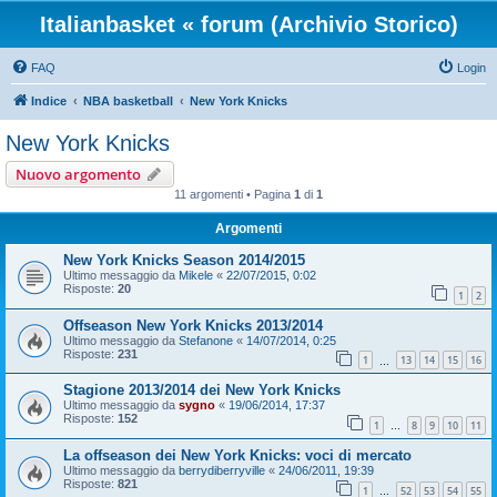
Italianbasket « forum (Archivio Storico)
FAQ
Login
Indice
NBA basketball
New York Knicks
New York Knicks
Nuovo argomento
11 argomenti • Pagina
1
di
1
Argomenti
New York Knicks Season 2014/2015
Ultimo messaggio da
Mikele
«
22/07/2015, 0:02
Risposte:
20
1
2
Offseason New York Knicks 2013/2014
Ultimo messaggio da
Stefanone
«
14/07/2014, 0:25
Risposte:
231
1
13
14
15
16
…
Stagione 2013/2014 dei New York Knicks
Ultimo messaggio da
sygno
«
19/06/2014, 17:37
Risposte:
152
1
8
9
10
11
…
La offseason dei New York Knicks: voci di mercato
Ultimo messaggio da
berrydiberryville
«
24/06/2011, 19:39
Risposte:
821
1
52
53
54
55
…