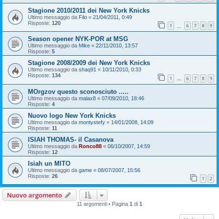
Stagione 2010/2011 dei New York Knicks
Ultimo messaggio da
Filo
«
21/04/2011, 0:49
Risposte:
120
1
6
7
8
9
…
Season opener NYK-POR at MSG
Ultimo messaggio da
Mike
«
22/11/2010, 13:57
Risposte:
5
Stagione 2008/2009 dei New York Knicks
Ultimo messaggio da
shaq91
«
10/11/2010, 0:33
Risposte:
134
1
6
7
8
9
…
MOrgzov questo sconosciuto .....
Ultimo messaggio da
malax8
«
07/09/2010, 18:46
Risposte:
4
Nuovo logo New York Knicks
Ultimo messaggio da
montystefy
«
14/01/2008, 14:09
Risposte:
11
ISIAH THOMAS- il Casanova
Ultimo messaggio da
Ronco88
«
06/10/2007, 14:59
Risposte:
12
Isiah un MITO
Ultimo messaggio da
game
«
08/07/2007, 15:56
Risposte:
26
1
2
Nuovo argomento
11 argomenti • Pagina
1
di
1