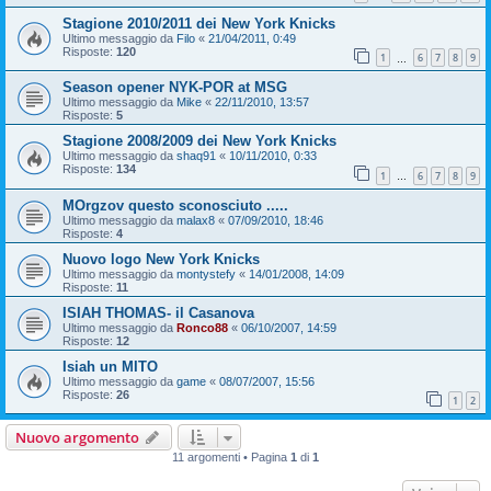
Stagione 2010/2011 dei New York Knicks
Ultimo messaggio da
Filo
«
21/04/2011, 0:49
Risposte:
120
1
6
7
8
9
…
Season opener NYK-POR at MSG
Ultimo messaggio da
Mike
«
22/11/2010, 13:57
Risposte:
5
Stagione 2008/2009 dei New York Knicks
Ultimo messaggio da
shaq91
«
10/11/2010, 0:33
Risposte:
134
1
6
7
8
9
…
MOrgzov questo sconosciuto .....
Ultimo messaggio da
malax8
«
07/09/2010, 18:46
Risposte:
4
Nuovo logo New York Knicks
Ultimo messaggio da
montystefy
«
14/01/2008, 14:09
Risposte:
11
ISIAH THOMAS- il Casanova
Ultimo messaggio da
Ronco88
«
06/10/2007, 14:59
Risposte:
12
Isiah un MITO
Ultimo messaggio da
game
«
08/07/2007, 15:56
Risposte:
26
1
2
Nuovo argomento
11 argomenti • Pagina
1
di
1