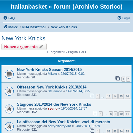
Italianbasket « forum (Archivio Storico)
FAQ
Login
Indice
NBA basketball
New York Knicks
New York Knicks
Nuovo argomento
11 argomenti • Pagina
1
di
1
Argomenti
New York Knicks Season 2014/2015
Ultimo messaggio da
Mikele
«
22/07/2015, 0:02
Risposte:
20
1
2
Offseason New York Knicks 2013/2014
Ultimo messaggio da
Stefanone
«
14/07/2014, 0:25
Risposte:
231
1
13
14
15
16
…
Stagione 2013/2014 dei New York Knicks
Ultimo messaggio da
sygno
«
19/06/2014, 17:37
Risposte:
152
1
8
9
10
11
…
La offseason dei New York Knicks: voci di mercato
Ultimo messaggio da
berrydiberryville
«
24/06/2011, 19:39
Risposte:
821
1
52
53
54
55
…