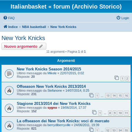
Italianbasket « forum (Archivio Storico)
FAQ
Login
Indice
NBA basketball
New York Knicks
New York Knicks
Nuovo argomento
11 argomenti • Pagina
1
di
1
Argomenti
New York Knicks Season 2014/2015
Ultimo messaggio da
Mikele
«
22/07/2015, 0:02
Risposte:
20
1
2
Offseason New York Knicks 2013/2014
Ultimo messaggio da
Stefanone
«
14/07/2014, 0:25
Risposte:
231
1
13
14
15
16
…
Stagione 2013/2014 dei New York Knicks
Ultimo messaggio da
sygno
«
19/06/2014, 17:37
Risposte:
152
1
8
9
10
11
…
La offseason dei New York Knicks: voci di mercato
Ultimo messaggio da
berrydiberryville
«
24/06/2011, 19:39
Risposte:
821
1
52
53
54
55
…