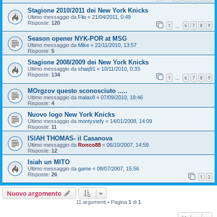
Stagione 2010/2011 dei New York Knicks
Ultimo messaggio da
Filo
«
21/04/2011, 0:49
Risposte:
120
1
6
7
8
9
…
Season opener NYK-POR at MSG
Ultimo messaggio da
Mike
«
22/11/2010, 13:57
Risposte:
5
Stagione 2008/2009 dei New York Knicks
Ultimo messaggio da
shaq91
«
10/11/2010, 0:33
Risposte:
134
1
6
7
8
9
…
MOrgzov questo sconosciuto .....
Ultimo messaggio da
malax8
«
07/09/2010, 18:46
Risposte:
4
Nuovo logo New York Knicks
Ultimo messaggio da
montystefy
«
14/01/2008, 14:09
Risposte:
11
ISIAH THOMAS- il Casanova
Ultimo messaggio da
Ronco88
«
06/10/2007, 14:59
Risposte:
12
Isiah un MITO
Ultimo messaggio da
game
«
08/07/2007, 15:56
Risposte:
26
1
2
Nuovo argomento
11 argomenti • Pagina
1
di
1