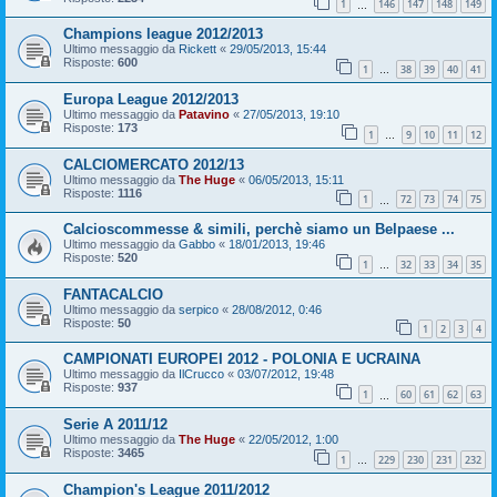
1
146
147
148
149
…
Champions league 2012/2013
Ultimo messaggio da
Rickett
«
29/05/2013, 15:44
Risposte:
600
1
38
39
40
41
…
Europa League 2012/2013
Ultimo messaggio da
Patavino
«
27/05/2013, 19:10
Risposte:
173
1
9
10
11
12
…
CALCIOMERCATO 2012/13
Ultimo messaggio da
The Huge
«
06/05/2013, 15:11
Risposte:
1116
1
72
73
74
75
…
Calcioscommesse & simili, perchè siamo un Belpaese ...
Ultimo messaggio da
Gabbo
«
18/01/2013, 19:46
Risposte:
520
1
32
33
34
35
…
FANTACALCIO
Ultimo messaggio da
serpico
«
28/08/2012, 0:46
Risposte:
50
1
2
3
4
CAMPIONATI EUROPEI 2012 - POLONIA E UCRAINA
Ultimo messaggio da
IlCrucco
«
03/07/2012, 19:48
Risposte:
937
1
60
61
62
63
…
Serie A 2011/12
Ultimo messaggio da
The Huge
«
22/05/2012, 1:00
Risposte:
3465
1
229
230
231
232
…
Champion's League 2011/2012