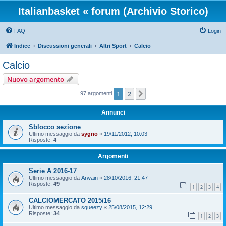
Italianbasket « forum (Archivio Storico)
FAQ
Login
Indice
Discussioni generali
Altri Sport
Calcio
Calcio
Nuovo argomento
1
2
Prossimo
97 argomenti
Annunci
Sblocco sezione
Ultimo messaggio da
sygno
«
19/11/2012, 10:03
Risposte:
4
Argomenti
Serie A 2016-17
Ultimo messaggio da
Arwain
«
28/10/2016, 21:47
Risposte:
49
1
2
3
4
CALCIOMERCATO 2015/16
Ultimo messaggio da
squeezy
«
25/08/2015, 12:29
Risposte:
34
1
2
3