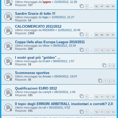
Ultimo messaggio da
sygno
«
21/05/2012, 11:28
Risposte:
727
1
46
47
48
49
…
Sandro Grazie di tutto !!!
Ultimo messaggio da
fagiu
«
11/05/2012, 21:27
Risposte:
14
CALCIOMERCATO 2011/2012
Ultimo messaggio da
REDDEN
«
11/05/2012, 15:45
Risposte:
1359
1
88
89
90
91
…
Coppa Uefa alias Europa League 2010/2011
Ultimo messaggio da
Viktor
«
09/05/2012, 23:34
Risposte:
208
1
11
12
13
14
…
I vostri goal più "golden" ...
Ultimo messaggio da
Grahf
«
06/05/2012, 1:57
Risposte:
18
1
2
Scommesse sportive
Ultimo messaggio da
Arwain
«
05/04/2012, 19:07
Risposte:
35
1
2
3
Qualificazioni EURO 2012
Ultimo messaggio da
comy6
«
08/10/2011, 1:04
Risposte:
191
1
10
11
12
13
…
Il topic degli ERRORI ARBITRALI, involontari o corrotti? 2.0
Ultimo messaggio da
raf
«
05/10/2011, 0:52
Risposte:
191
1
10
11
12
13
…