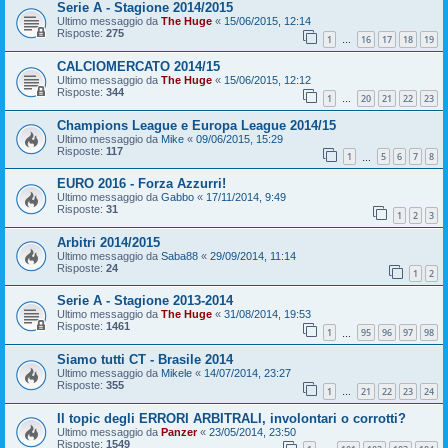
Serie A - Stagione 2014/2015
Ultimo messaggio da
The Huge
«
15/06/2015, 12:14
Risposte:
275
1
16
17
18
19
…
CALCIOMERCATO 2014/15
Ultimo messaggio da
The Huge
«
15/06/2015, 12:12
Risposte:
344
1
20
21
22
23
…
Champions League e Europa League 2014/15
Ultimo messaggio da
Mike
«
09/06/2015, 15:29
Risposte:
117
1
5
6
7
8
…
EURO 2016 - Forza Azzurri!
Ultimo messaggio da
Gabbo
«
17/11/2014, 9:49
Risposte:
31
1
2
3
Arbitri 2014/2015
Ultimo messaggio da
Saba88
«
29/09/2014, 11:14
Risposte:
24
1
2
Serie A - Stagione 2013-2014
Ultimo messaggio da
The Huge
«
31/08/2014, 19:53
Risposte:
1461
1
95
96
97
98
…
Siamo tutti CT - Brasile 2014
Ultimo messaggio da
Mikele
«
14/07/2014, 23:27
Risposte:
355
1
21
22
23
24
…
Il topic degli ERRORI ARBITRALI, involontari o corrotti?
Ultimo messaggio da
Panzer
«
23/05/2014, 23:50
Risposte:
1549