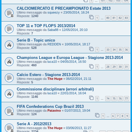
1
101
102
103
104
…
CALCIOMERCATO E PRECAMPIONATO Estate 2013
Ultimo messaggio da
squeezy
«
23/05/2014, 16:24
Risposte:
1240
1
80
81
82
83
…
TOP 11 e TOP FLOPS 2013/2014
Ultimo messaggio da
Saba88
«
12/05/2014, 20:10
Risposte:
7
Serie B - Topic unico
Ultimo messaggio da
REDDEN
«
10/05/2014, 18:17
Risposte:
528
1
33
34
35
36
…
Champions League e Europa League - Stagione 2013-2014
Ultimo messaggio da
luca10
«
04/05/2014, 16:50
Risposte:
460
1
28
29
30
31
…
Calcio Estero - Stagione 2013-2014
Ultimo messaggio da
The Huge
«
06/02/2014, 21:11
Risposte:
5
Commissione disciplinare (errori arbitrali)
Ultimo messaggio da
luca10
«
22/01/2014, 16:04
Risposte:
1146
1
74
75
76
77
…
FIFA Confederations Cup Brazil 2013
Ultimo messaggio da
Patavino
«
01/07/2013, 19:04
Risposte:
124
1
6
7
8
9
…
Serie A - 2012/2013
Ultimo messaggio da
The Huge
«
03/06/2013, 11:27
Risposte:
2234