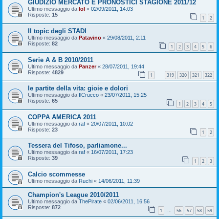
GIUDIZIO MERCATO E PRONOSTICI STAGIONE 2011/12
Ultimo messaggio da
lol
«
02/09/2011, 14:03
Risposte:
15
1
2
Il topic degli STADI
Ultimo messaggio da
Patavino
«
29/08/2011, 2:11
Risposte:
82
1
2
3
4
5
6
Serie A & B 2010/2011
Ultimo messaggio da
Panzer
«
28/07/2011, 19:44
Risposte:
4829
1
319
320
321
322
…
le partite della vita: gioie e dolori
Ultimo messaggio da
IlCrucco
«
23/07/2011, 15:25
Risposte:
65
1
2
3
4
5
COPPA AMERICA 2011
Ultimo messaggio da
raf
«
20/07/2011, 10:02
Risposte:
23
1
2
Tessera del Tifoso, parliamone...
Ultimo messaggio da
raf
«
16/07/2011, 17:23
Risposte:
39
1
2
3
Calcio scommesse
Ultimo messaggio da
Ruchi
«
14/06/2011, 11:39
Champion's League 2010/2011
Ultimo messaggio da
ThePirate
«
02/06/2011, 16:56
Risposte:
872
1
56
57
58
59
…