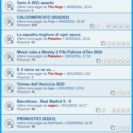
Serie A 2011 awards
Ultimo messaggio da
The Huge
«
30/05/2011, 22:51
Risposte:
6
CALCIOMERCATO 2010/2011
Ultimo messaggio da
Pego
«
06/03/2011, 10:18
Risposte:
929
1
59
60
61
62
…
La squadra migliore di ogni epoca
Ultimo messaggio da
Patavino
«
24/02/2011, 13:11
Risposte:
63
1
2
3
4
5
Messi ruba a Wesley il Fifa Pallone d'Oro 2010
Ultimo messaggio da
Patavino
«
13/01/2011, 17:16
Risposte:
75
1
2
3
4
5
6
E il vecio se ne va ...
Ultimo messaggio da
The Huge
«
25/12/2010, 2:51
Risposte:
3
Torneo dell´Amicizia 2010
Ultimo messaggio da
fagiu
«
23/12/2010, 12:01
Risposte:
41
1
2
3
Barcellona - Real Madrid 5 - 0
Ultimo messaggio da
sygno
«
15/12/2010, 10:17
Risposte:
98
1
4
5
6
7
…
PRONOSTICI 2010/11
Ultimo messaggio da
NickName
«
01/09/2010, 14:33
Risposte:
36
1
2
3