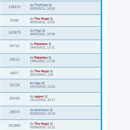
da
ThePirate
138410
02/06/2011, 16:56
da
The Huge
9700
30/05/2011, 22:51
da
Pego
145879
06/03/2011, 10:18
da
Patavino
44711
24/02/2011, 13:11
da
Patavino
53012
13/01/2011, 17:16
da
The Huge
8407
25/12/2010, 2:51
da
fagiu
32159
23/12/2010, 12:01
da
sygno
65430
15/12/2010, 10:17
da
NickName
28974
01/09/2010, 14:33
da
The Huge
352984
01/09/2010, 13:11