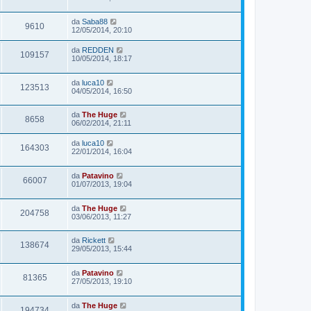
da
Saba88
9610
12/05/2014, 20:10
da
REDDEN
109157
10/05/2014, 18:17
da
luca10
123513
04/05/2014, 16:50
da
The Huge
8658
06/02/2014, 21:11
da
luca10
164303
22/01/2014, 16:04
da
Patavino
66007
01/07/2013, 19:04
da
The Huge
204758
03/06/2013, 11:27
da
Rickett
138674
29/05/2013, 15:44
da
Patavino
81365
27/05/2013, 19:10
da
The Huge
194734