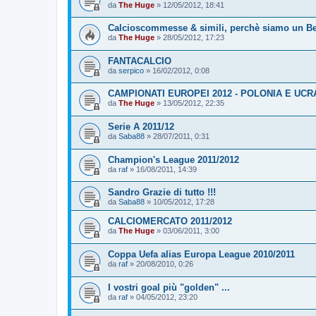
da
The Huge
»
12/05/2012, 18:41
Calcioscommesse & simili, perchè siamo un Bel
da
The Huge
»
28/05/2012, 17:23
FANTACALCIO
da
serpico
»
16/02/2012, 0:08
CAMPIONATI EUROPEI 2012 - POLONIA E UCR
da
The Huge
»
13/05/2012, 22:35
Serie A 2011/12
da
Saba88
»
28/07/2011, 0:31
Champion's League 2011/2012
da
raf
»
16/08/2011, 14:39
Sandro Grazie di tutto !!!
da
Saba88
»
10/05/2012, 17:28
CALCIOMERCATO 2011/2012
da
The Huge
»
03/06/2011, 3:00
Coppa Uefa alias Europa League 2010/2011
da
raf
»
20/08/2010, 0:26
I vostri goal più "golden" ...
da
raf
»
04/05/2012, 23:20