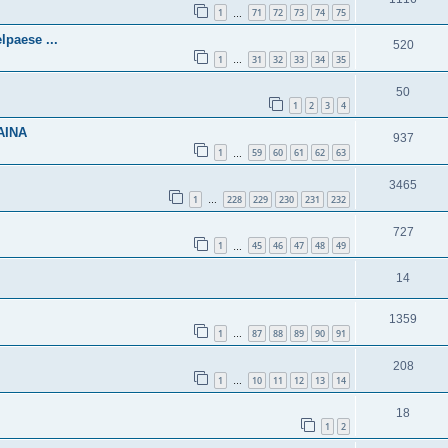
1
71
72
73
74
75
…
paese ...
520
1
31
32
33
34
35
…
50
1
2
3
4
AINA
937
1
59
60
61
62
63
…
3465
1
228
229
230
231
232
…
727
1
45
46
47
48
49
…
14
1359
1
87
88
89
90
91
…
208
1
10
11
12
13
14
…
18
1
2