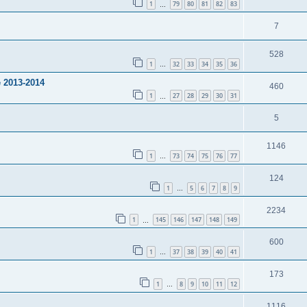
1
79
80
81
82
83
…
7
528
1
32
33
34
35
36
…
 2013-2014
460
1
27
28
29
30
31
…
5
1146
1
73
74
75
76
77
…
124
1
5
6
7
8
9
…
2234
1
145
146
147
148
149
…
600
1
37
38
39
40
41
…
173
1
8
9
10
11
12
…
1116