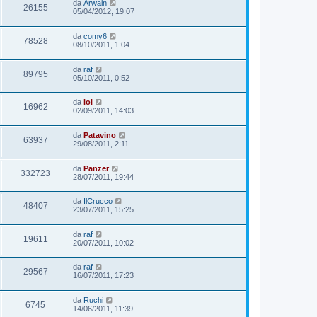
da
Arwain
26155
05/04/2012, 19:07
da
comy6
78528
08/10/2011, 1:04
da
raf
89795
05/10/2011, 0:52
da
lol
16962
02/09/2011, 14:03
da
Patavino
63937
29/08/2011, 2:11
da
Panzer
332723
28/07/2011, 19:44
da
IlCrucco
48407
23/07/2011, 15:25
da
raf
19611
20/07/2011, 10:02
da
raf
29567
16/07/2011, 17:23
da
Ruchi
6745
14/06/2011, 11:39