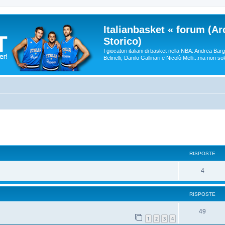
Italianbasket « forum (Ar
Storico)
I giocatori italiani di basket nella NBA: Andrea Ba
Belinelli, Danilo Gallinari e Nicolò Melli...ma non so
RISPOSTE
4
RISPOSTE
49
1
2
3
4