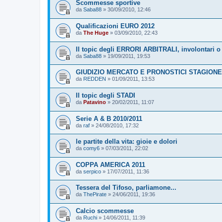
Scommesse sportive
da
Saba88
»
30/09/2010, 12:46
Qualificazioni EURO 2012
da
The Huge
»
03/09/2010, 22:43
Il topic degli ERRORI ARBITRALI, involontari o 
da
Saba88
»
19/09/2011, 19:53
GIUDIZIO MERCATO E PRONOSTICI STAGIONE 
da
REDDEN
»
01/09/2011, 13:53
Il topic degli STADI
da
Patavino
»
20/02/2011, 11:07
Serie A & B 2010/2011
da
raf
»
24/08/2010, 17:32
le partite della vita: gioie e dolori
da
comy6
»
07/03/2011, 22:02
COPPA AMERICA 2011
da
serpico
»
17/07/2011, 11:36
Tessera del Tifoso, parliamone...
da
ThePirate
»
24/06/2011, 19:36
Calcio scommesse
da
Ruchi
»
14/06/2011, 11:39