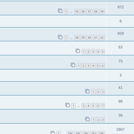
872
1
55
56
57
58
59
…
6
929
1
58
59
60
61
62
…
63
1
2
3
4
5
75
1
2
3
4
5
6
3
41
1
2
3
98
1
3
4
5
6
7
…
36
1
2
3
2807
1
184
185
186
187
188
…