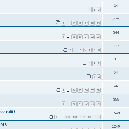
34
1
2
3
275
1
15
16
17
18
19
…
344
1
19
20
21
22
23
…
117
1
4
5
6
7
8
…
31
1
2
3
24
1
2
1461
1
94
95
96
97
98
…
355
1
20
21
22
23
24
…
corrotti?
1549
1
100
101
102
103
104
…
013
1240