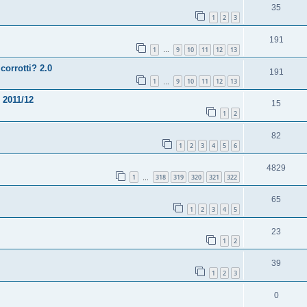
35
1
2
3
191
1
9
10
11
12
13
…
corrotti? 2.0
191
1
9
10
11
12
13
…
2011/12
15
1
2
82
1
2
3
4
5
6
4829
1
318
319
320
321
322
…
65
1
2
3
4
5
23
1
2
39
1
2
3
0