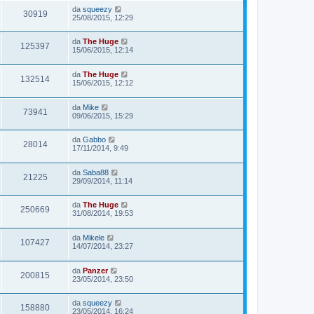
da
squeezy
30919
25/08/2015, 12:29
da
The Huge
125397
15/06/2015, 12:14
da
The Huge
132514
15/06/2015, 12:12
da
Mike
73941
09/06/2015, 15:29
da
Gabbo
28014
17/11/2014, 9:49
da
Saba88
21225
29/09/2014, 11:14
da
The Huge
250669
31/08/2014, 19:53
da
Mikele
107427
14/07/2014, 23:27
da
Panzer
200815
23/05/2014, 23:50
da
squeezy
158880
23/05/2014, 16:24