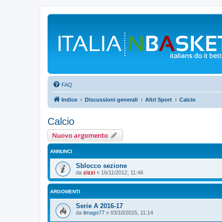
FAQ
Indice
Discussioni generali
Altri Sport
Calcio
Calcio
Nuovo argomento
ANNUNCI
Sblocco sezione
da
zizzi
»
16/11/2012, 11:46
ARGOMENTI
Serie A 2016-17
da
ilmago77
»
03/10/2015, 11:14