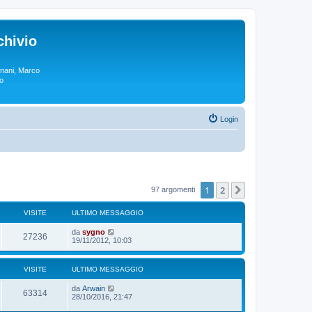
chivio
rgnani, Marco
lo
Login
1
2
Prossimo
97 argomenti
VISITE
ULTIMO MESSAGGIO
da
sygno
27236
19/11/2012, 10:03
VISITE
ULTIMO MESSAGGIO
da
Arwain
63314
28/10/2016, 21:47