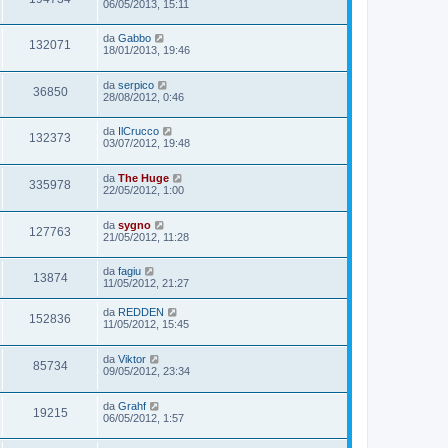
06/05/2013, 15:11
da
Gabbo
132071
18/01/2013, 19:46
da
serpico
36850
28/08/2012, 0:46
da
IlCrucco
132373
03/07/2012, 19:48
da
The Huge
335978
22/05/2012, 1:00
da
sygno
127763
21/05/2012, 11:28
da
fagiu
13874
11/05/2012, 21:27
da
REDDEN
152836
11/05/2012, 15:45
da
Viktor
85734
09/05/2012, 23:34
da
Grahf
19215
06/05/2012, 1:57