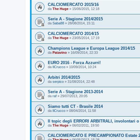
CALCIOMERCATO 2015/16
da
The Huge
»
15/06/2015, 12:18
Serie A - Stagione 2014/2015
da
Saba88
»
28/08/2014, 15:11
CALCIOMERCATO 2014/15
da
The Huge
»
23/05/2014, 17:19
Champions League e Europa League 2014/15
da
Patavino
»
16/09/2014, 22:33
EURO 2016 - Forza Azzurri!
da
IlCrucco
»
10/09/2014, 10:24
Arbitri 2014/2015
da
serpico
»
31/08/2014, 22:48
Serie A - Stagione 2013-2014
da
raf
»
29/07/2013, 20:05
Siamo tutti CT - Brasile 2014
da
IlCrucco
»
08/04/2014, 11:58
Il topic degli ERRORI ARBITRALI, involontari o 
da
The Huge
»
06/02/2011, 19:50
CALCIOMERCATO E PRECAMPIONATO Estate 2
da
The Huge
»
06/05/2013, 15:28