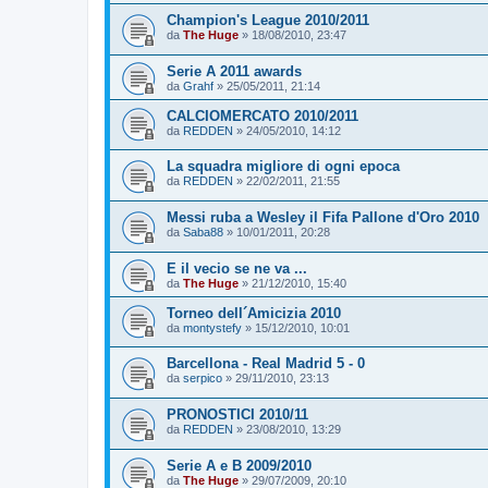
Champion's League 2010/2011
da
The Huge
»
18/08/2010, 23:47
Serie A 2011 awards
da
Grahf
»
25/05/2011, 21:14
CALCIOMERCATO 2010/2011
da
REDDEN
»
24/05/2010, 14:12
La squadra migliore di ogni epoca
da
REDDEN
»
22/02/2011, 21:55
Messi ruba a Wesley il Fifa Pallone d'Oro 2010
da
Saba88
»
10/01/2011, 20:28
E il vecio se ne va ...
da
The Huge
»
21/12/2010, 15:40
Torneo dell´Amicizia 2010
da
montystefy
»
15/12/2010, 10:01
Barcellona - Real Madrid 5 - 0
da
serpico
»
29/11/2010, 23:13
PRONOSTICI 2010/11
da
REDDEN
»
23/08/2010, 13:29
Serie A e B 2009/2010
da
The Huge
»
29/07/2009, 20:10