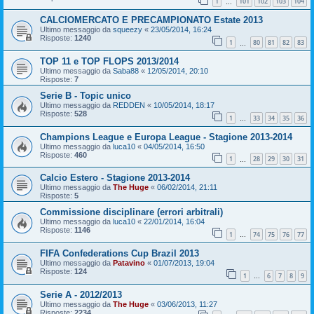
1
101
102
103
104
…
CALCIOMERCATO E PRECAMPIONATO Estate 2013
Ultimo messaggio da
squeezy
«
23/05/2014, 16:24
Risposte:
1240
1
80
81
82
83
…
TOP 11 e TOP FLOPS 2013/2014
Ultimo messaggio da
Saba88
«
12/05/2014, 20:10
Risposte:
7
Serie B - Topic unico
Ultimo messaggio da
REDDEN
«
10/05/2014, 18:17
Risposte:
528
1
33
34
35
36
…
Champions League e Europa League - Stagione 2013-2014
Ultimo messaggio da
luca10
«
04/05/2014, 16:50
Risposte:
460
1
28
29
30
31
…
Calcio Estero - Stagione 2013-2014
Ultimo messaggio da
The Huge
«
06/02/2014, 21:11
Risposte:
5
Commissione disciplinare (errori arbitrali)
Ultimo messaggio da
luca10
«
22/01/2014, 16:04
Risposte:
1146
1
74
75
76
77
…
FIFA Confederations Cup Brazil 2013
Ultimo messaggio da
Patavino
«
01/07/2013, 19:04
Risposte:
124
1
6
7
8
9
…
Serie A - 2012/2013
Ultimo messaggio da
The Huge
«
03/06/2013, 11:27
Risposte:
2234