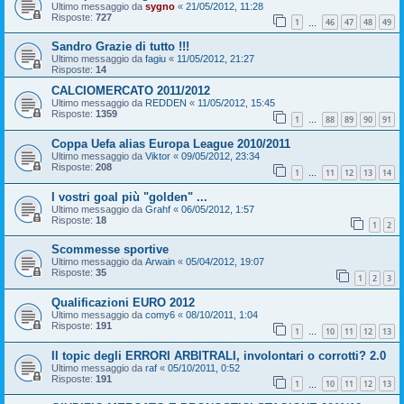
Ultimo messaggio da
sygno
«
21/05/2012, 11:28
Risposte:
727
1
46
47
48
49
…
Sandro Grazie di tutto !!!
Ultimo messaggio da
fagiu
«
11/05/2012, 21:27
Risposte:
14
CALCIOMERCATO 2011/2012
Ultimo messaggio da
REDDEN
«
11/05/2012, 15:45
Risposte:
1359
1
88
89
90
91
…
Coppa Uefa alias Europa League 2010/2011
Ultimo messaggio da
Viktor
«
09/05/2012, 23:34
Risposte:
208
1
11
12
13
14
…
I vostri goal più "golden" ...
Ultimo messaggio da
Grahf
«
06/05/2012, 1:57
Risposte:
18
1
2
Scommesse sportive
Ultimo messaggio da
Arwain
«
05/04/2012, 19:07
Risposte:
35
1
2
3
Qualificazioni EURO 2012
Ultimo messaggio da
comy6
«
08/10/2011, 1:04
Risposte:
191
1
10
11
12
13
…
Il topic degli ERRORI ARBITRALI, involontari o corrotti? 2.0
Ultimo messaggio da
raf
«
05/10/2011, 0:52
Risposte:
191
1
10
11
12
13
…