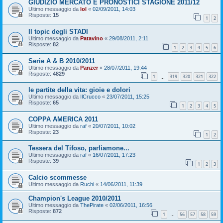
GIUDIZIO MERCATO E PRONOSTICI STAGIONE 2011/12
Ultimo messaggio da
lol
«
02/09/2011, 14:03
Risposte:
15
1
2
Il topic degli STADI
Ultimo messaggio da
Patavino
«
29/08/2011, 2:11
Risposte:
82
1
2
3
4
5
6
Serie A & B 2010/2011
Ultimo messaggio da
Panzer
«
28/07/2011, 19:44
Risposte:
4829
1
319
320
321
322
…
le partite della vita: gioie e dolori
Ultimo messaggio da
IlCrucco
«
23/07/2011, 15:25
Risposte:
65
1
2
3
4
5
COPPA AMERICA 2011
Ultimo messaggio da
raf
«
20/07/2011, 10:02
Risposte:
23
1
2
Tessera del Tifoso, parliamone...
Ultimo messaggio da
raf
«
16/07/2011, 17:23
Risposte:
39
1
2
3
Calcio scommesse
Ultimo messaggio da
Ruchi
«
14/06/2011, 11:39
Champion's League 2010/2011
Ultimo messaggio da
ThePirate
«
02/06/2011, 16:56
Risposte:
872
1
56
57
58
59
…