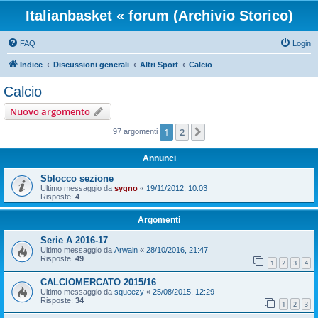
Italianbasket « forum (Archivio Storico)
FAQ
Login
Indice
Discussioni generali
Altri Sport
Calcio
Calcio
Nuovo argomento
1
2
Prossimo
97 argomenti
Annunci
Sblocco sezione
Ultimo messaggio da
sygno
«
19/11/2012, 10:03
Risposte:
4
Argomenti
Serie A 2016-17
Ultimo messaggio da
Arwain
«
28/10/2016, 21:47
Risposte:
49
1
2
3
4
CALCIOMERCATO 2015/16
Ultimo messaggio da
squeezy
«
25/08/2015, 12:29
Risposte:
34
1
2
3