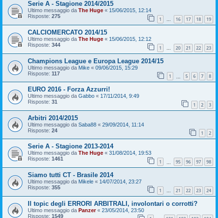
Serie A - Stagione 2014/2015
Ultimo messaggio da
The Huge
«
15/06/2015, 12:14
Risposte:
275
1
16
17
18
19
…
CALCIOMERCATO 2014/15
Ultimo messaggio da
The Huge
«
15/06/2015, 12:12
Risposte:
344
1
20
21
22
23
…
Champions League e Europa League 2014/15
Ultimo messaggio da
Mike
«
09/06/2015, 15:29
Risposte:
117
1
5
6
7
8
…
EURO 2016 - Forza Azzurri!
Ultimo messaggio da
Gabbo
«
17/11/2014, 9:49
Risposte:
31
1
2
3
Arbitri 2014/2015
Ultimo messaggio da
Saba88
«
29/09/2014, 11:14
Risposte:
24
1
2
Serie A - Stagione 2013-2014
Ultimo messaggio da
The Huge
«
31/08/2014, 19:53
Risposte:
1461
1
95
96
97
98
…
Siamo tutti CT - Brasile 2014
Ultimo messaggio da
Mikele
«
14/07/2014, 23:27
Risposte:
355
1
21
22
23
24
…
Il topic degli ERRORI ARBITRALI, involontari o corrotti?
Ultimo messaggio da
Panzer
«
23/05/2014, 23:50
Risposte:
1549