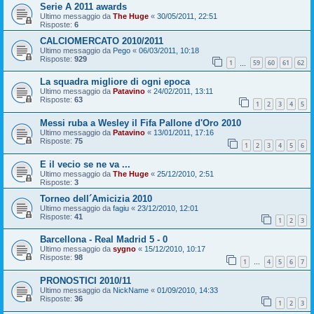
Serie A 2011 awards
Ultimo messaggio da
The Huge
«
30/05/2011, 22:51
Risposte:
6
CALCIOMERCATO 2010/2011
Ultimo messaggio da
Pego
«
06/03/2011, 10:18
Risposte:
929
1
59
60
61
62
…
La squadra migliore di ogni epoca
Ultimo messaggio da
Patavino
«
24/02/2011, 13:11
Risposte:
63
1
2
3
4
5
Messi ruba a Wesley il Fifa Pallone d'Oro 2010
Ultimo messaggio da
Patavino
«
13/01/2011, 17:16
Risposte:
75
1
2
3
4
5
6
E il vecio se ne va ...
Ultimo messaggio da
The Huge
«
25/12/2010, 2:51
Risposte:
3
Torneo dell´Amicizia 2010
Ultimo messaggio da
fagiu
«
23/12/2010, 12:01
Risposte:
41
1
2
3
Barcellona - Real Madrid 5 - 0
Ultimo messaggio da
sygno
«
15/12/2010, 10:17
Risposte:
98
1
4
5
6
7
…
PRONOSTICI 2010/11
Ultimo messaggio da
NickName
«
01/09/2010, 14:33
Risposte:
36
1
2
3