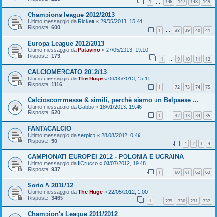
1
146
147
148
149
…
Champions league 2012/2013
Ultimo messaggio da
Rickett
«
29/05/2013, 15:44
Risposte:
600
1
38
39
40
41
…
Europa League 2012/2013
Ultimo messaggio da
Patavino
«
27/05/2013, 19:10
Risposte:
173
1
9
10
11
12
…
CALCIOMERCATO 2012/13
Ultimo messaggio da
The Huge
«
06/05/2013, 15:11
Risposte:
1116
1
72
73
74
75
…
Calcioscommesse & simili, perchè siamo un Belpaese ...
Ultimo messaggio da
Gabbo
«
18/01/2013, 19:46
Risposte:
520
1
32
33
34
35
…
FANTACALCIO
Ultimo messaggio da
serpico
«
28/08/2012, 0:46
Risposte:
50
1
2
3
4
CAMPIONATI EUROPEI 2012 - POLONIA E UCRAINA
Ultimo messaggio da
IlCrucco
«
03/07/2012, 19:48
Risposte:
937
1
60
61
62
63
…
Serie A 2011/12
Ultimo messaggio da
The Huge
«
22/05/2012, 1:00
Risposte:
3465
1
229
230
231
232
…
Champion's League 2011/2012