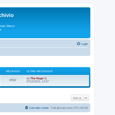
chivio
rgnani, Marco
lo
Login
MESSAGGI
ULTIMO MESSAGGIO
V
da
The Huge
4592
e
07/12/2015, 14:57
d
i
u
l
t
Vai a
i
m
o
Cancella cookie
Tutti gli orari sono
UTC+02:00
m
e