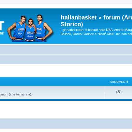
Italianbasket « forum (Ar
Storico)
I giocatori italiani di basket nella NBA: Andrea Ba
Belinelli, Danilo Gallinari e Nicolò Melli...ma non so
ARGOMENTI
451
comuni (che tamarrata).