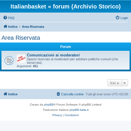
Italianbasket « forum (Archivio Storico)
FAQ
Login
Indice
Area Riservata
Area Riservata
Forum
Comunicazioni ai moderatori
Spazio riservato ai moderatori per adottare politiche comuni (che
tamarrata).
Argomenti:
451
Vai a
Indice
Cancella cookie
Tutti gli orari sono
UTC+02:00
Creato da
phpBB
® Forum Software © phpBB Limited
Traduzione Italiana
phpBB-Italia.it
Privacy
|
Condizioni