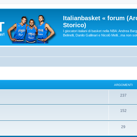
Italianbasket « forum (Ar
Storico)
I giocatori italiani di basket nella NBA: Andrea Ba
Belinelli, Danilo Gallinari e Nicolò Melli...ma non so
ARGOMENTI
237
152
29