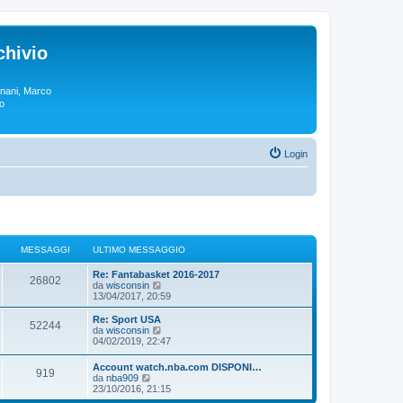
chivio
rgnani, Marco
lo
Login
MESSAGGI
ULTIMO MESSAGGIO
Re: Fantabasket 2016-2017
26802
V
da
wisconsin
e
13/04/2017, 20:59
d
i
Re: Sport USA
52244
u
V
da
wisconsin
l
e
04/02/2019, 22:47
t
d
i
i
Account watch.nba.com DISPONI…
m
919
u
V
da
nba909
o
l
e
23/10/2016, 21:15
m
t
d