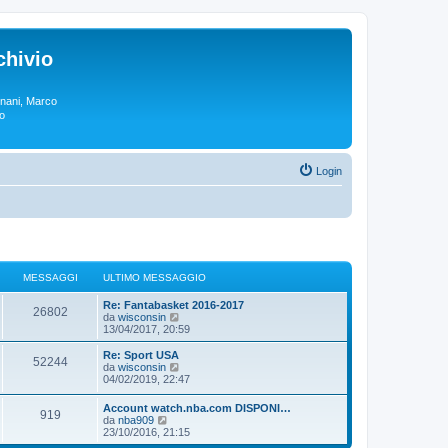
chivio
rgnani, Marco
lo
Login
MESSAGGI
ULTIMO MESSAGGIO
Re: Fantabasket 2016-2017
26802
V
da
wisconsin
e
13/04/2017, 20:59
d
i
Re: Sport USA
52244
u
V
da
wisconsin
l
e
04/02/2019, 22:47
t
d
i
i
Account watch.nba.com DISPONI…
m
919
u
V
da
nba909
o
l
e
23/10/2016, 21:15
m
t
d