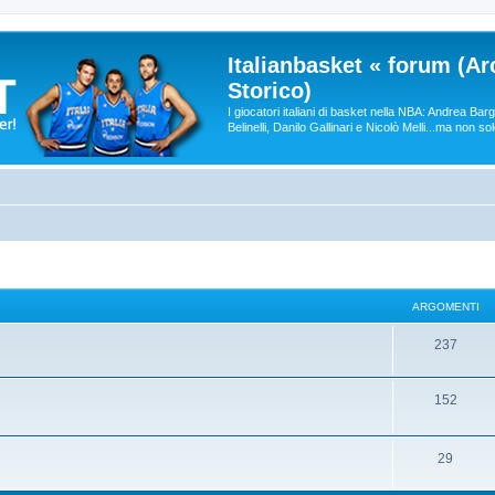
Italianbasket « forum (Ar
Storico)
I giocatori italiani di basket nella NBA: Andrea Ba
Belinelli, Danilo Gallinari e Nicolò Melli...ma non so
ARGOMENTI
237
152
29