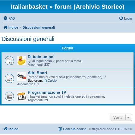
Italianbasket « forum (Archivio Storico)
FAQ
Login
Indice
Discussioni generali
Discussioni generali
Forum
Di tutto un po'
Qualunque cosa vi passi per la testa...
Argomenti:
237
Altri Sport
Perchè non si vive di sola pallacanestro (anche se)...!
Subforum:
Calcio
Argomenti:
152
Programmazione TV
Il basket (ma non solo) in televisione ed in streaming.
Argomenti:
29
Vai a
Indice
Cancella cookie
Tutti gli orari sono
UTC+02:00