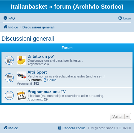
Italianbasket « forum (Archivio Storico)
FAQ
Login
Indice
Discussioni generali
Discussioni generali
Forum
Di tutto un po'
Qualunque cosa vi passi per la testa...
Argomenti:
237
Altri Sport
Perchè non si vive di sola pallacanestro (anche se)...!
Subforum:
Calcio
Argomenti:
152
Programmazione TV
Il basket (ma non solo) in televisione ed in streaming.
Argomenti:
29
Vai a
Indice
Cancella cookie
Tutti gli orari sono
UTC+02:00